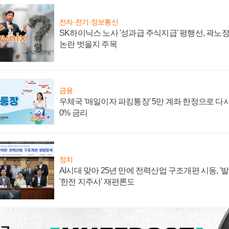
전자·전기·정보통신
SK하이닉스 노사 '성과급 주식지급' 평행선, 곽노정 
논란 벗을지 주목
금융
우체국 '매일이자 파킹통장' 5만 계좌 한정으로 다시 
0% 금리
정치
AI시대 맞아 25년 만에 전력산업 구조개편 시동, '
'한전 지주사' 재편론도