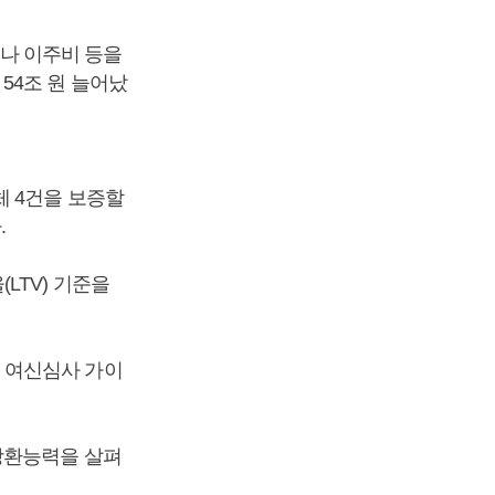
나 이주비 등을
54조 원 늘어났
체 4건을 보증할
.
LTV) 기준을
 여신심사 가이
상환능력을 살펴