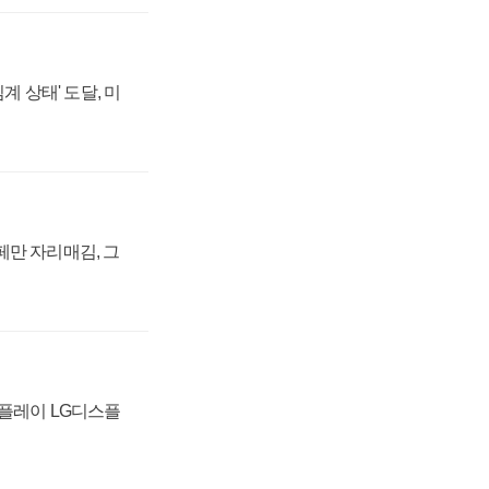
계 상태' 도달, 미
페만 자리매김, 그
스플레이 LG디스플