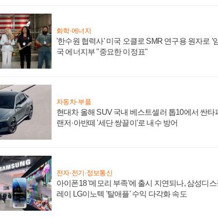
화학·에너지
'한수원 협력사' 미국 오클로 SMR 연구용 원자로 '임
국 에너지부 "중요한 이정표"
자동차·부품
현대차 올해 SUV 국내 베스트셀러 톱10에서 싼타
랜저·아반떼 '세단 쌍끌이'로 내수 방어
전자·전기·정보통신
아이폰18 '메모리 부족'에 출시 지연되나, 삼성디
레이 LG이노텍 '탈애플' 수익 다각화 속도