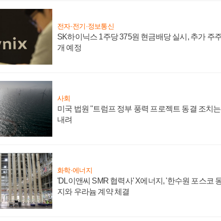
전자·전기·정보통신
SK하이닉스 1주당 375원 현금배당 실시, 추가 주
개 예정
사회
미국 법원 "트럼프 정부 풍력 프로젝트 동결 조치는 
내려
화학·에너지
'DL이앤씨 SMR 협력사' X에너지, '한수원 포스코
지와 우라늄 계약 체결