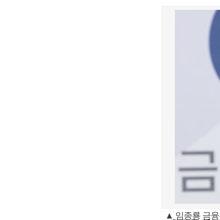
▲ 임종룡 금