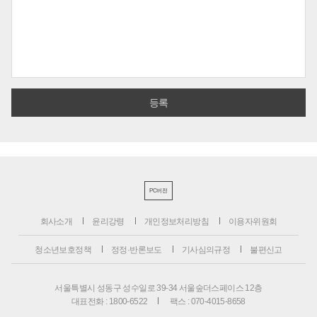
PC버전
회사소개
윤리강령
개인정보처리방침
이용자위원회
청소년보호정책
정정·반론보도
기사심의규정
불편신고
서울특별시 성동구 성수일로 39-34 서울숲더스페이스 12층
대표전화 : 1800-6522
팩스 : 070-4015-8658