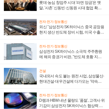
롯데·농심 창업주 시대 '라면 앙금'은 옛
말, '사촌' 신동빈·신동원 시대 협업 확대
일로
전자·전기·정보통신
외신 "삼성전자 SK하이닉스 중국 공장용
현지 생산 반도체 장비 시험, 미국 수출통
제 대비"
전자·전기·정보통신
삼성전자 SK하이닉스 소극적 주주환원
에 해외 증권가 비판, "반도체 호황 지속
성 의문"
건설
국내외서 속도 붙는 원전 사업, 삼성물산·
현대건설·대우건설에 다가오는 '약속의
시간'
전자·전기·정보통신
D램과 HBM 내년 물량도 '품절', 고객사 위
기감이 삼성전자 SK하이닉스 협상력 더