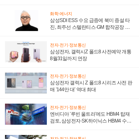
키워
화학·에너지
삼성SDI ESS 수요 급증에 북미 증설 타
진, 최주선 스텔란티스·GM 합작공장 건
설 재추진하나
전자·전기·정보통신
삼성전자, 갤럭시Z 폴드8 사전예약 개통
8월31일까지 연장
전자·전기·정보통신
삼성전자 갤럭시 Z 폴드8 시리즈 사전 판
매 '144만 대' 역대 최대
전자·전기·정보통신
엔비디아 '루빈 울트라'에도 HBM4 탑재
검토, 삼성전자·SK하이닉스 HBM4 수율
에 주도권 갈린다
전자·전기·정보통신