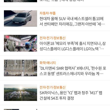
자동차·부품
현대차 올해 SUV 국내 베스트셀러 톱10에
서 싼타페만 자리매김, 그랜저·아반떼 '세단
쌍끌이'로 내수 방어
전자·전기·정보통신
아이폰18 '메모리 부족'에 출시 지연되나, 삼
성디스플레이 LG디스플레이 LG이노텍 '탈
애플' 수익 다각화 속도
화학·에너지
'DL이앤씨 SMR 협력사' X에너지, '한수원 포
스코 동맹' 센트러스에너지와 우라늄 계약
체결
전자·전기·정보통신
SK하이닉스, 용인 'Y2' 팹과 청주 'M17' 팹
건설에 54조 투자 결정