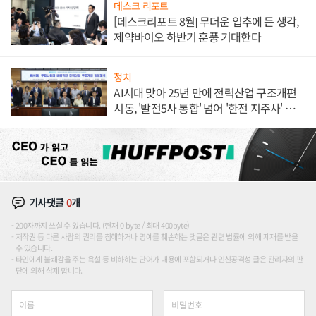
데스크 리포트
[데스크리포트 8월] 무더운 입추에 든 생각,
제약바이오 하반기 훈풍 기대한다
정치
AI시대 맞아 25년 만에 전력산업 구조개편
시동, '발전5사 통합' 넘어 '한전 지주사' 재편
론도
기사댓글
0
개
200자까지 쓰실 수 있습니다. (현재 0 byte / 최대 400byte)
저작권 등 다른 사람의 권리를 침해하거나 명예를 훼손하는 댓글은 관련 법률에 의해 제재를 받을
수 있습니다.
타인에게 불쾌감을 주는 욕설 등 비하하는 단어가 내용에 포함되거나 인신공격성 글은 관리자의 판
단에 의해 삭제 합니다.