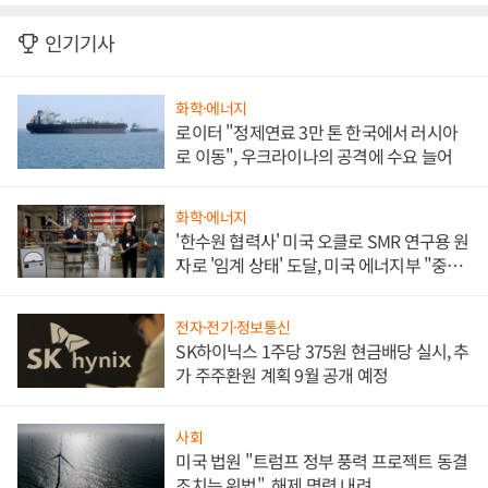
인기기사
화학·에너지
로이터 "정제연료 3만 톤 한국에서 러시아
로 이동", 우크라이나의 공격에 수요 늘어
화학·에너지
'한수원 협력사' 미국 오클로 SMR 연구용 원
자로 '임계 상태' 도달, 미국 에너지부 "중요
한 이정표"
전자·전기·정보통신
SK하이닉스 1주당 375원 현금배당 실시, 추
가 주주환원 계획 9월 공개 예정
사회
미국 법원 "트럼프 정부 풍력 프로젝트 동결
조치는 위법", 해제 명령 내려