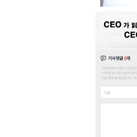
기사댓글
0
개
200자까지 쓰실 수 있습니다. (
저작권 등 다른 사람의 권리
타인에게 불쾌감을 주는 욕설