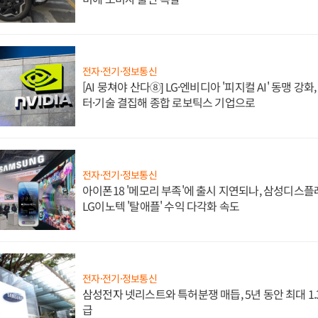
전자·전기·정보통신
[AI 뭉쳐야 산다⑧] LG·엔비디아 '피지컬 AI' 동맹 강
터·기술 결집해 종합 로보틱스 기업으로
전자·전기·정보통신
아이폰18 '메모리 부족'에 출시 지연되나, 삼성디스
LG이노텍 '탈애플' 수익 다각화 속도
전자·전기·정보통신
삼성전자 넷리스트와 특허분쟁 매듭, 5년 동안 최대 1
급