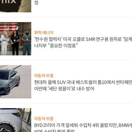
정
화학·에너지
'한수원 협력사' 미국 오클로 SMR 연구용 원자로 '임계 
너지부 "중요한 이정표"
자동차·부품
현대차 올해 SUV 국내 베스트셀러 톱10에서 싼타페만
아반떼 '세단 쌍끌이'로 내수 방어
자동차·부품
BYD코리아 가격 앞세워 수입차 4위 올랐지만, BMW
비에 소비자 불만 폭발