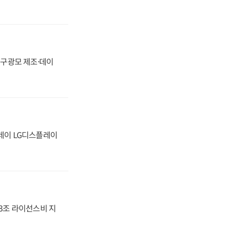
화, 구광모 제조·데이
플레이 LG디스플레이
.3조 라이선스비 지