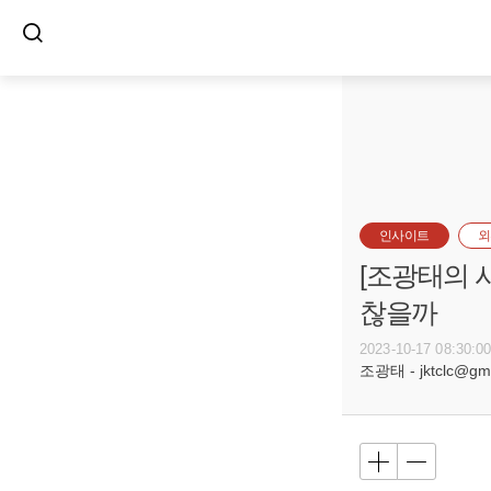
인사이트
외
[조광태의 
찮을까
2023-10-17 08:30:0
조광태 - jktclc@gma