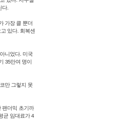
고 있다. 사무실
린다.
 가장 클 뿐더
고 있다. 회복센
아니었다. 미국
기 35만여 명이
코만 그렇지 못
만 팬더믹 초기까
평균 임대료가 4