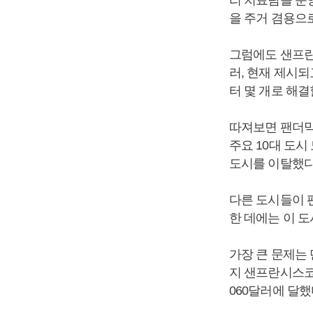
리 치료팀을 운
을 주거 겸용으
그럼에도 샌프란
러, 현재 제시
터 몇 개로 해결
따져보면 팬더믹
주요 10대 도시
도시를 이탈했다
다른 도시들이 
한 데에는 이 
가장 큰 문제는
지 샌프란시스코
060달러에 달했