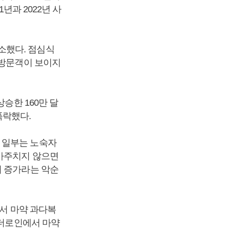
년과 2022년 사
소했다. 점심식
 방문객이 보이지
승한 160만 달
폭락했다.
 일부는 노숙자
 마주치지 않으면
의 증가라는 악순
에서 마약 과다복
텐더로인에서 마약