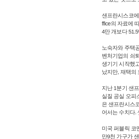
샌프란시스코에 빈 집
ffice의 자료에
4만 개보다 51
노숙자와 주택공
벤처기업의 쇠퇴
생기기 시작했고
났지만, 재택의
지난 1분기 샌
실질 공실 오피스
은 샌프란시스코
어서는 수치다. 
미국 퍼블릭 코멘트
만9천 가구가 