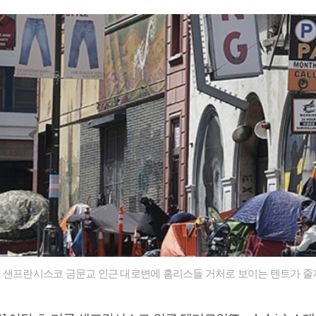
 샌프란시스코 금문교 인근 대로변에 홈리스들 거처로 보이는 텐트가 줄지