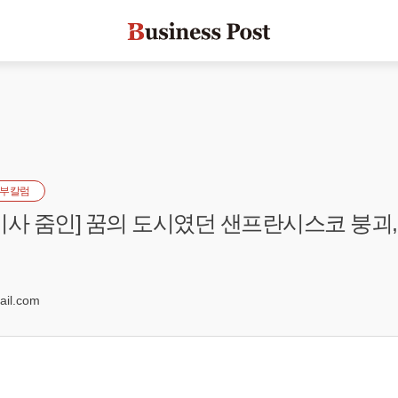
부칼럼
시사 줌인] 꿈의 도시였던 샌프란시스코 붕괴,
0
il.com