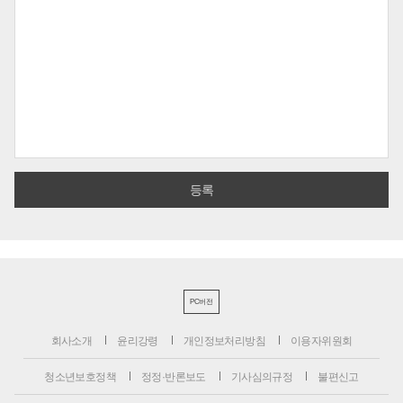
PC버전
회사소개
윤리강령
개인정보처리방침
이용자위원회
청소년보호정책
정정·반론보도
기사심의규정
불편신고