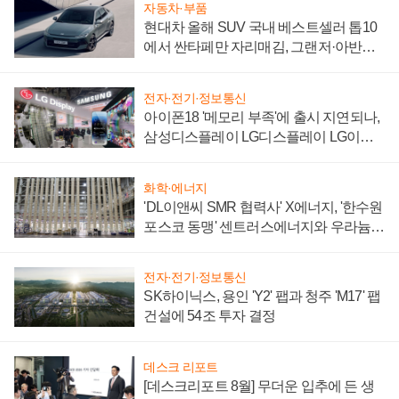
자동차·부품
현대차 올해 SUV 국내 베스트셀러 톱10
에서 싼타페만 자리매김, 그랜저·아반떼
'세단 쌍끌이'로 내수 방어
전자·전기·정보통신
아이폰18 '메모리 부족'에 출시 지연되나,
삼성디스플레이 LG디스플레이 LG이노
텍 '탈애플' 수익 다각화 속도
화학·에너지
'DL이앤씨 SMR 협력사' X에너지, '한수원
포스코 동맹' 센트러스에너지와 우라늄
계약 체결
전자·전기·정보통신
SK하이닉스, 용인 'Y2' 팹과 청주 'M17' 팹
건설에 54조 투자 결정
데스크 리포트
[데스크리포트 8월] 무더운 입추에 든 생