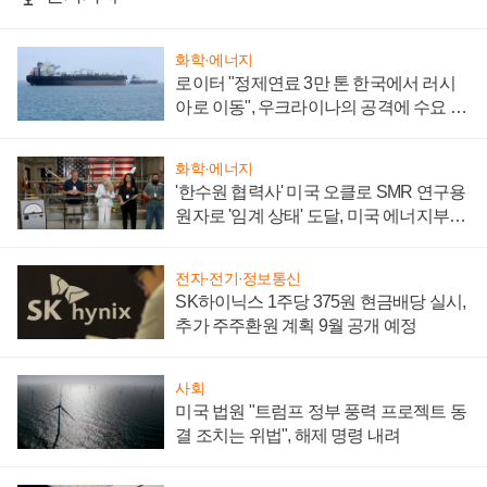
화학·에너지
로이터 "정제연료 3만 톤 한국에서 러시
아로 이동", 우크라이나의 공격에 수요 늘
어
화학·에너지
'한수원 협력사' 미국 오클로 SMR 연구용
원자로 '임계 상태' 도달, 미국 에너지부
"중요한 이정표"
전자·전기·정보통신
SK하이닉스 1주당 375원 현금배당 실시,
추가 주주환원 계획 9월 공개 예정
사회
미국 법원 "트럼프 정부 풍력 프로젝트 동
결 조치는 위법", 해제 명령 내려