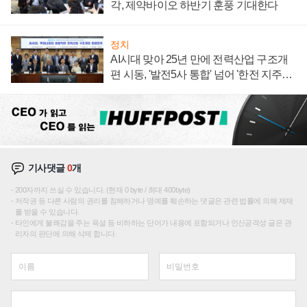
각, 제약바이오 하반기 훈풍 기대한다
정치
AI시대 맞아 25년 만에 전력산업 구조개
편 시동, '발전5사 통합' 넘어 '한전 지주사'
재편론도
기사댓글
0
개
200자까지 쓰실 수 있습니다. (현재 0 byte / 최대 400byte)
저작권 등 다른 사람의 권리를 침해하거나 명예를 훼손하는 댓글은 관련 법률에 의해 제재
를 받을 수 있습니다.
타인에게 불쾌감을 주는 욕설 등 비하하는 단어가 내용에 포함되거나 인신공격성 글은 관
리자의 판단에 의해 삭제 합니다.