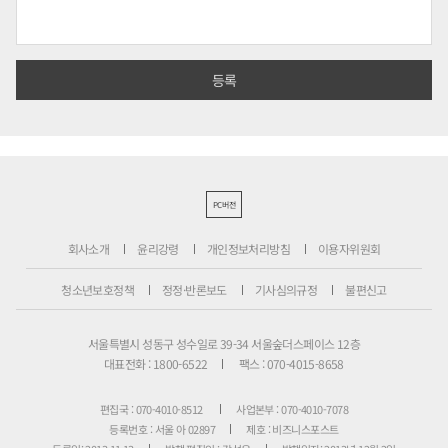
PC버전
회사소개
윤리강령
개인정보처리방침
이용자위원회
청소년보호정책
정정·반론보도
기사심의규정
불편신고
서울특별시 성동구 성수일로 39-34 서울숲더스페이스 12층
대표전화 : 1800-6522
팩스 : 070-4015-8658
편집국 : 070-4010-8512
사업본부 : 070-4010-7078
등록번호 : 서울 아 02897
제호 : 비즈니스포스트