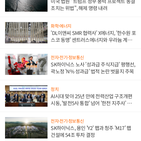
미국 법원 "트럼프 정부 풍력 프로젝트 동결
조치는 위법", 해제 명령 내려
화학·에너지
'DL이앤씨 SMR 협력사' X에너지, '한수원 포
스코 동맹' 센트러스에너지와 우라늄 계약
체결
전자·전기·정보통신
SK하이닉스 노사 '성과급 주식지급' 평행선,
곽노정 'N% 성과급' 법적 논란 벗을지 주목
정치
AI시대 맞아 25년 만에 전력산업 구조개편
시동, '발전5사 통합' 넘어 '한전 지주사' 재편
론도
전자·전기·정보통신
SK하이닉스, 용인 'Y2' 팹과 청주 'M17' 팹
건설에 54조 투자 결정