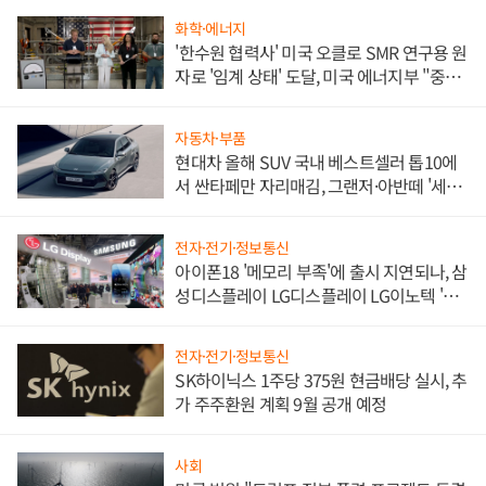
화학·에너지
'한수원 협력사' 미국 오클로 SMR 연구용 원
자로 '임계 상태' 도달, 미국 에너지부 "중요
한 이정표"
자동차·부품
현대차 올해 SUV 국내 베스트셀러 톱10에
서 싼타페만 자리매김, 그랜저·아반떼 '세단
쌍끌이'로 내수 방어
전자·전기·정보통신
아이폰18 '메모리 부족'에 출시 지연되나, 삼
성디스플레이 LG디스플레이 LG이노텍 '탈
애플' 수익 다각화 속도
전자·전기·정보통신
SK하이닉스 1주당 375원 현금배당 실시, 추
가 주주환원 계획 9월 공개 예정
사회