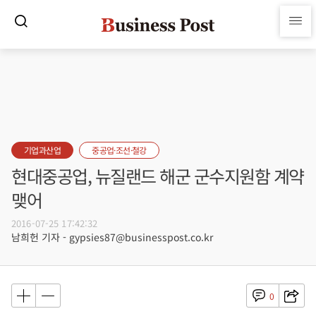
기업과산업
중공업·조선·철강
현대중공업, 뉴질랜드 해군 군수지원함 계약
맺어
2016-07-25 17:42:32
남희헌 기자 - gypsies87@businesspost.co.kr
0