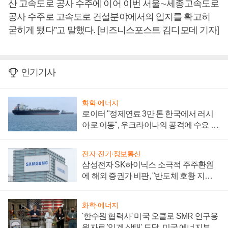
산 고속도로 공사 수주에 이어 이번 서울∼세종고속도로
공사 수주로 고속도로 건설분야에서의 입지를 확고히
굳히게 됐다”고 말했다. [비즈니스포스트 김디모데 기자]
인기기사
화학·에너지
로이터 "정제연료 3만 톤 한국에서 러시
아로 이동", 우크라이나의 공격에 수요 늘
어
전자·전기·정보통신
삼성전자 SK하이닉스 소극적 주주환원
에 해외 증권가 비판, "반도체 호황 지속
성 의문"
화학·에너지
'한수원 협력사' 미국 오클로 SMR 연구용
원자로 '임계 상태' 도달, 미국 에너지부