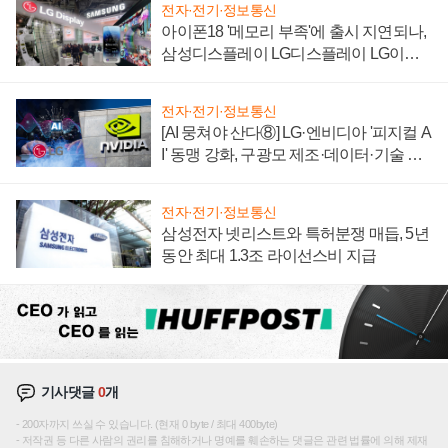
전자·전기·정보통신
아이폰18 '메모리 부족'에 출시 지연되나,
삼성디스플레이 LG디스플레이 LG이노
텍 '탈애플' 수익 다각화 속도
전자·전기·정보통신
[AI 뭉쳐야 산다⑧] LG·엔비디아 '피지컬 A
I' 동맹 강화, 구광모 제조·데이터·기술 결
집해 종합 로보틱스 기업으로
전자·전기·정보통신
삼성전자 넷리스트와 특허분쟁 매듭, 5년
동안 최대 1.3조 라이선스비 지급
기사댓글
0
개
200자까지 쓰실 수 있습니다. (현재 0 byte / 최대 400byte)
저작권 등 다른 사람의 권리를 침해하거나 명예를 훼손하는 댓글은 관련 법률에 의해 제재