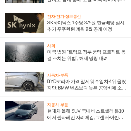
"중요한 이정표"
전자·전기·정보통신
SK하이닉스 1주당 375원 현금배당 실시,
추가 주주환원 계획 9월 공개 예정
사회
미국 법원 "트럼프 정부 풍력 프로젝트 동
결 조치는 위법", 해제 명령 내려
자동차·부품
BYD코리아 가격 앞세워 수입차 4위 올랐
지만, BMW·벤츠보다 높은 공임비에 소비
자 불만 폭발
자동차·부품
현대차 올해 SUV 국내 베스트셀러 톱10
에서 싼타페만 자리매김, 그랜저·아반떼
'세단 쌍끌이'로 내수 방어