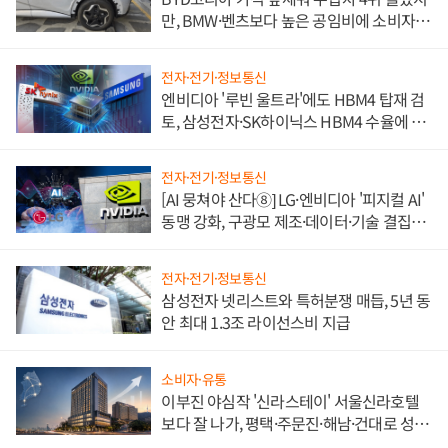
만, BMW·벤츠보다 높은 공임비에 소비자
불만 폭발
전자·전기·정보통신
엔비디아 '루빈 울트라'에도 HBM4 탑재 검
토, 삼성전자·SK하이닉스 HBM4 수율에 주
도권 갈린다
전자·전기·정보통신
[AI 뭉쳐야 산다⑧] LG·엔비디아 '피지컬 AI'
동맹 강화, 구광모 제조·데이터·기술 결집
해 종합 로보틱스 기업으로
전자·전기·정보통신
삼성전자 넷리스트와 특허분쟁 매듭, 5년 동
안 최대 1.3조 라이선스비 지급
소비자·유통
이부진 야심작 '신라스테이' 서울신라호텔
보다 잘 나가, 평택·주문진·해남·건대로 성
장판 더 넓힌다