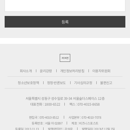
PC버전
회사소개
윤리강령
개인정보처리방침
이용자위원회
청소년보호정책
정정·반론보도
기사심의규정
불편신고
서울특별시 성동구 성수일로 39-34 서울숲더스페이스 12층
대표전화 : 1800-6522
팩스 : 070-4015-8658
편집국 : 070-4010-8512
사업본부 : 070-4010-7078
등록번호 : 서울 아 02897
제호 : 비즈니스포스트
등록일: 2013.11.13
발행·편집인 : 강석운
발행일자: 2013년 12월 2일