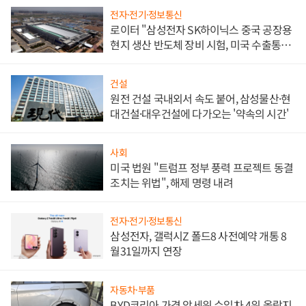
전자·전기·정보통신
로이터 "삼성전자 SK하이닉스 중국 공장용
현지 생산 반도체 장비 시험, 미국 수출통제
대비"
건설
원전 건설 국내외서 속도 붙어, 삼성물산·현
대건설·대우건설에 다가오는 '약속의 시간'
사회
미국 법원 "트럼프 정부 풍력 프로젝트 동결
조치는 위법", 해제 명령 내려
전자·전기·정보통신
삼성전자, 갤럭시Z 폴드8 사전예약 개통 8
월31일까지 연장
자동차·부품
BYD코리아 가격 앞세워 수입차 4위 올랐지