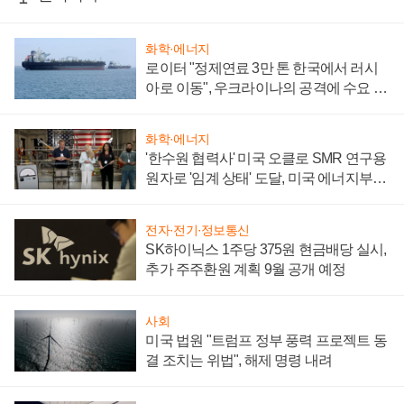
화학·에너지
로이터 "정제연료 3만 톤 한국에서 러시
아로 이동", 우크라이나의 공격에 수요 늘
어
화학·에너지
'한수원 협력사' 미국 오클로 SMR 연구용
원자로 '임계 상태' 도달, 미국 에너지부
"중요한 이정표"
전자·전기·정보통신
SK하이닉스 1주당 375원 현금배당 실시,
추가 주주환원 계획 9월 공개 예정
사회
미국 법원 "트럼프 정부 풍력 프로젝트 동
결 조치는 위법", 해제 명령 내려