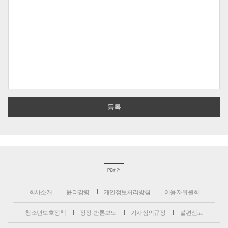
PC버전
회사소개
윤리강령
개인정보처리방침
이용자위원회
청소년보호정책
정정·반론보도
기사심의규정
불편신고