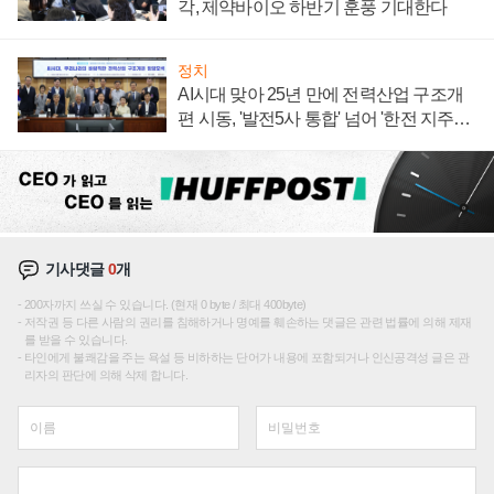
각, 제약바이오 하반기 훈풍 기대한다
정치
AI시대 맞아 25년 만에 전력산업 구조개
편 시동, '발전5사 통합' 넘어 '한전 지주사'
재편론도
기사댓글
0
개
200자까지 쓰실 수 있습니다. (현재 0 byte / 최대 400byte)
저작권 등 다른 사람의 권리를 침해하거나 명예를 훼손하는 댓글은 관련 법률에 의해 제재
를 받을 수 있습니다.
타인에게 불쾌감을 주는 욕설 등 비하하는 단어가 내용에 포함되거나 인신공격성 글은 관
리자의 판단에 의해 삭제 합니다.