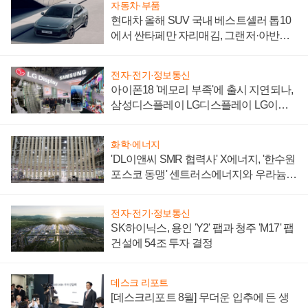
자동차·부품
현대차 올해 SUV 국내 베스트셀러 톱10
에서 싼타페만 자리매김, 그랜저·아반떼
'세단 쌍끌이'로 내수 방어
전자·전기·정보통신
아이폰18 '메모리 부족'에 출시 지연되나,
삼성디스플레이 LG디스플레이 LG이노
텍 '탈애플' 수익 다각화 속도
화학·에너지
'DL이앤씨 SMR 협력사' X에너지, '한수원
포스코 동맹' 센트러스에너지와 우라늄
계약 체결
전자·전기·정보통신
SK하이닉스, 용인 'Y2' 팹과 청주 'M17' 팹
건설에 54조 투자 결정
데스크 리포트
[데스크리포트 8월] 무더운 입추에 든 생