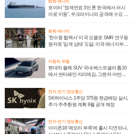
화학·에너지
로이터 "정제연료 3만 톤 한국에서 러시
아로 이동", 우크라이나의 공격에 수요 늘
어
화학·에너지
'한수원 협력사' 미국 오클로 SMR 연구용
원자로 '임계 상태' 도달, 미국 에너지부
"중요한 이정표"
자동차·부품
현대차 올해 SUV 국내 베스트셀러 톱10
에서 싼타페만 자리매김, 그랜저·아반떼
'세단 쌍끌이'로 내수 방어
전자·전기·정보통신
SK하이닉스 1주당 375원 현금배당 실시,
추가 주주환원 계획 9월 공개 예정
전자·전기·정보통신
아이폰18 '메모리 부족'에 출시 지연되나,