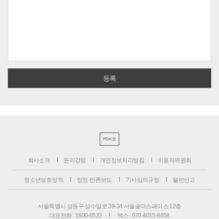
PC버전
회사소개
윤리강령
개인정보처리방침
이용자위원회
청소년보호정책
정정·반론보도
기사심의규정
불편신고
서울특별시 성동구 성수일로 39-34 서울숲더스페이스 12층
대표전화 : 1800-6522
팩스 : 070-4015-8658