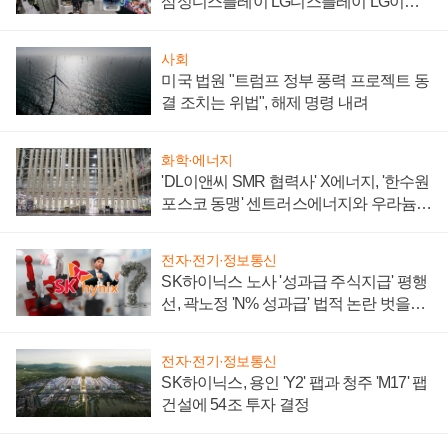
삼성디스플레이 LG디스플레이 LG이노
텍 '탈애플' 수익 다각화 속도
사회
미국 법원 "트럼프 정부 풍력 프로젝트 동
결 조치는 위법", 해제 명령 내려
화학·에너지
'DL이앤씨 SMR 협력사' X에너지, '한수원
포스코 동맹' 센트러스에너지와 우라늄
계약 체결
전자·전기·정보통신
SK하이닉스 노사 '성과급 주식지급' 평행
선, 곽노정 'N% 성과급' 법적 논란 벗을지
주목
전자·전기·정보통신
SK하이닉스, 용인 'Y2' 팹과 청주 'M17' 팹
건설에 54조 투자 결정