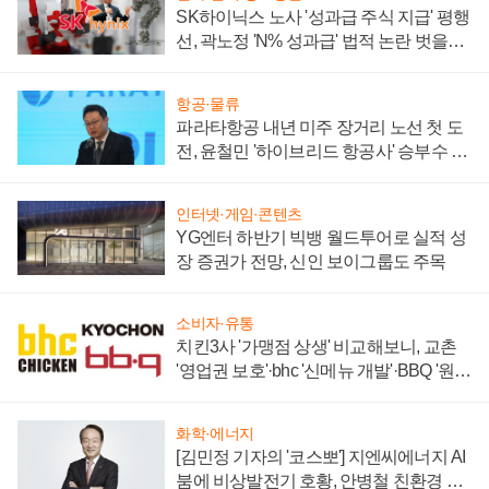
SK하이닉스 노사 '성과급 주식 지급' 평행
선, 곽노정 'N% 성과급' 법적 논란 벗을지
주목
항공·물류
파라타항공 내년 미주 장거리 노선 첫 도
전, 윤철민 '하이브리드 항공사' 승부수 통
할까
인터넷·게임·콘텐츠
YG엔터 하반기 빅뱅 월드투어로 실적 성
장 증권가 전망, 신인 보이그룹도 주목
소비자·유통
치킨3사 '가맹점 상생' 비교해보니, 교촌
'영업권 보호'·bhc '신메뉴 개발'·BBQ '원가
부담'
화학·에너지
[김민정 기자의 '코스뽀'] 지엔씨에너지 AI
붐에 비상발전기 호황, 안병철 친환경 에