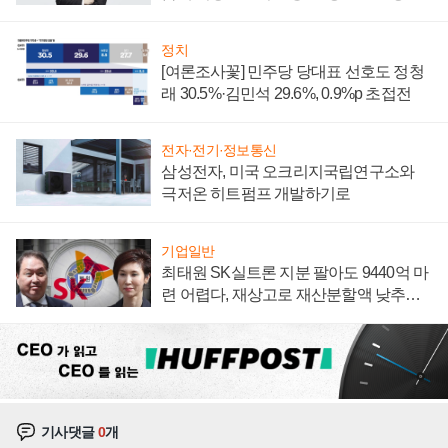
너지 발전전문기업 향한다
정치
[여론조사꽃] 민주당 당대표 선호도 정청
래 30.5%·김민석 29.6%, 0.9%p 초접전
전자·전기·정보통신
삼성전자, 미국 오크리지국립연구소와
극저온 히트펌프 개발하기로
기업일반
최태원 SK실트론 지분 팔아도 9440억 마
련 어렵다, 재상고로 재산분할액 낮추기
시도하나
기사댓글
0
개