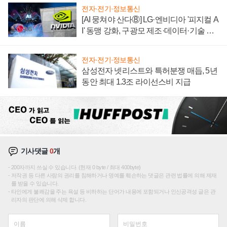
전자·전기·정보통신
[AI 뭉쳐야 산다⑧] LG·엔비디아 '피지컬 A
I' 동맹 강화, 구광모 제조·데이터·기술 결
집해 종합 로보틱스 기업으로
전자·전기·정보통신
삼성전자 넷리스트와 특허분쟁 매듭, 5년
동안 최대 1.3조 라이선스비 지급
기사댓글
0
개
200자까지 쓰실 수 있습니다. (현재 0 byte / 최대 400byte)
저작권 등 다른 사람의 권리를 침해하거나 명예를 훼손하는 댓글은 관련 법률에 의해 제재
를 받을 수 있습니다.
타인에게 불쾌감을 주는 욕설 등 비하하는 단어가 내용에 포함되거나 인신공격성 글은 관
리자의 판단에 의해 삭제 합니다.