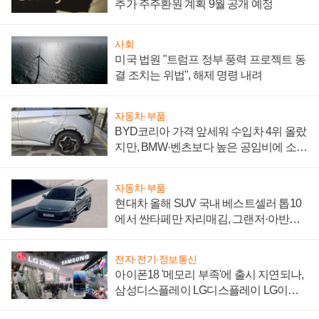
추가 주주환원 계획 9월 공개 예정
사회
미국 법원 "트럼프 정부 풍력 프로젝트 동
결 조치는 위법", 해제 명령 내려
자동차·부품
BYD코리아 가격 앞세워 수입차 4위 올랐
지만, BMW·벤츠보다 높은 공임비에 소비
자 불만 폭발
자동차·부품
현대차 올해 SUV 국내 베스트셀러 톱10
에서 싼타페만 자리매김, 그랜저·아반떼
'세단 쌍끌이'로 내수 방어
전자·전기·정보통신
아이폰18 '메모리 부족'에 출시 지연되나,
삼성디스플레이 LG디스플레이 LG이노
텍 '탈애플' 수익 다각화 속도