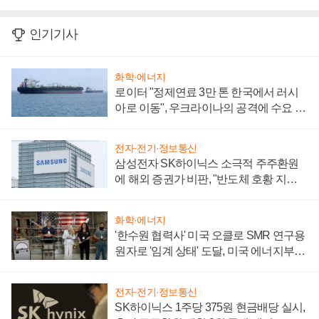
인기기사
화학·에너지
로이터 "정제연료 3만 톤 한국에서 러시
아로 이동", 우크라이나의 공격에 수요 늘
어
전자·전기·정보통신
삼성전자 SK하이닉스 소극적 주주환원
에 해외 증권가 비판, "반도체 호황 지속
성 의문"
화학·에너지
'한수원 협력사' 미국 오클로 SMR 연구용
원자로 '임계 상태' 도달, 미국 에너지부
"중요한 이정표"
전자·전기·정보통신
SK하이닉스 1주당 375원 현금배당 실시,