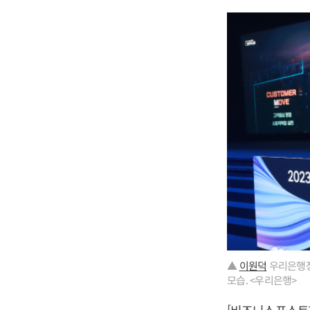
▲
이원덕
우리은행장
모습. <우리은행>