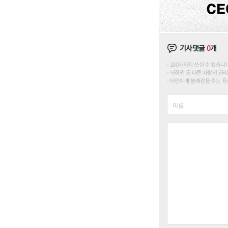
기사댓글
0
개
200자까지 쓰실 수 있습니다. (
저작권 등 다른 사람의 권리
타인에게 불쾌감을 주는 욕설