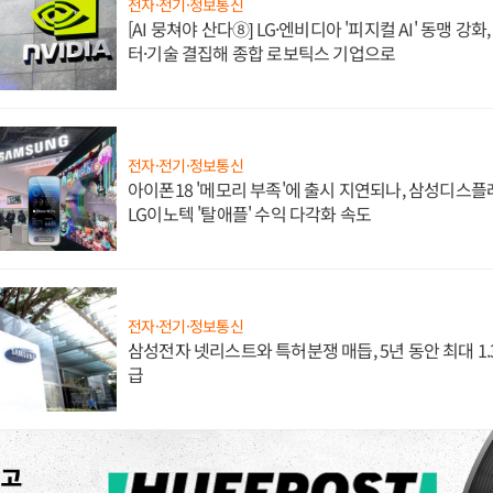
전자·전기·정보통신
[AI 뭉쳐야 산다⑧] LG·엔비디아 '피지컬 AI' 동맹 강
터·기술 결집해 종합 로보틱스 기업으로
전자·전기·정보통신
아이폰18 '메모리 부족'에 출시 지연되나, 삼성디스
LG이노텍 '탈애플' 수익 다각화 속도
전자·전기·정보통신
삼성전자 넷리스트와 특허분쟁 매듭, 5년 동안 최대 1
급