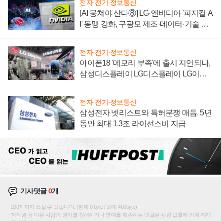
전자·전기·정보통신
[AI 뭉쳐야 산다⑧] LG·엔비디아 '피지컬 A
I' 동맹 강화, 구광모 제조·데이터·기술 결
집해 종합 로보틱스 기업으로
전자·전기·정보통신
아이폰18 '메모리 부족'에 출시 지연되나,
삼성디스플레이 LG디스플레이 LG이노
텍 '탈애플' 수익 다각화 속도
전자·전기·정보통신
삼성전자 넷리스트와 특허분쟁 매듭, 5년
동안 최대 1.3조 라이선스비 지급
기사댓글
0
개
200자까지 쓰실 수 있습니다. (현재 0 byte / 최대 400byte)
저작권 등 다른 사람의 권리를 침해하거나 명예를 훼손하는 댓글은 관련 법률에 의해 제재