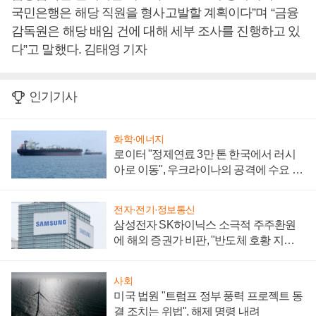
국민은행은 해당 직원을 형사고발할 계획이다”며 “금융
감독원은 해당 배임 건에 대해 세부 조사를 진행하고 있
다”고 말했다. 김태영 기자
인기기사
화학·에너지
로이터 "정제연료 3만 톤 한국에서 러시
아로 이동", 우크라이나의 공격에 수요 늘
어
전자·전기·정보통신
삼성전자 SK하이닉스 소극적 주주환원
에 해외 증권가 비판, "반도체 호황 지속
성 의문"
사회
미국 법원 "트럼프 정부 풍력 프로젝트 동
결 조치는 위법", 해제 명령 내려