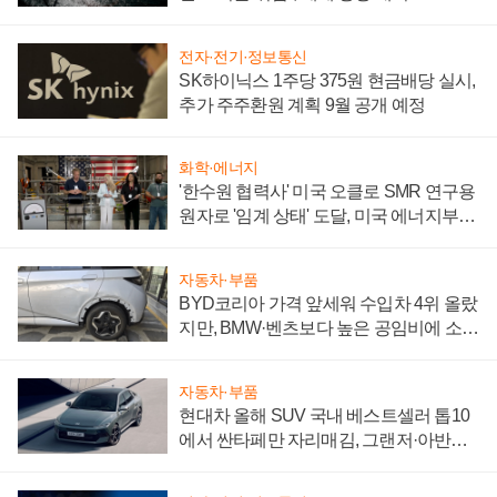
전자·전기·정보통신
SK하이닉스 1주당 375원 현금배당 실시,
추가 주주환원 계획 9월 공개 예정
화학·에너지
'한수원 협력사' 미국 오클로 SMR 연구용
원자로 '임계 상태' 도달, 미국 에너지부
"중요한 이정표"
자동차·부품
BYD코리아 가격 앞세워 수입차 4위 올랐
지만, BMW·벤츠보다 높은 공임비에 소비
자 불만 폭발
자동차·부품
현대차 올해 SUV 국내 베스트셀러 톱10
에서 싼타페만 자리매김, 그랜저·아반떼
'세단 쌍끌이'로 내수 방어