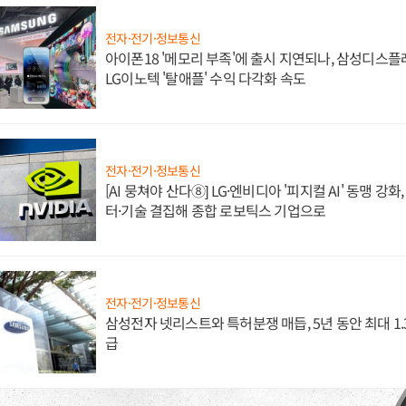
전자·전기·정보통신
아이폰18 '메모리 부족'에 출시 지연되나, 삼성디스
LG이노텍 '탈애플' 수익 다각화 속도
전자·전기·정보통신
[AI 뭉쳐야 산다⑧] LG·엔비디아 '피지컬 AI' 동맹 강
터·기술 결집해 종합 로보틱스 기업으로
전자·전기·정보통신
삼성전자 넷리스트와 특허분쟁 매듭, 5년 동안 최대 1
급