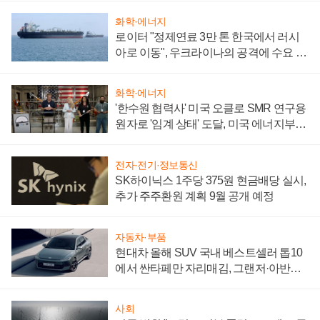
화학·에너지
로이터 "정제연료 3만 톤 한국에서 러시
아로 이동", 우크라이나의 공격에 수요 늘
어
화학·에너지
'한수원 협력사' 미국 오클로 SMR 연구용
원자로 '임계 상태' 도달, 미국 에너지부
"중요한 이정표"
전자·전기·정보통신
SK하이닉스 1주당 375원 현금배당 실시,
추가 주주환원 계획 9월 공개 예정
자동차·부품
현대차 올해 SUV 국내 베스트셀러 톱10
에서 싼타페만 자리매김, 그랜저·아반떼
'세단 쌍끌이'로 내수 방어
사회