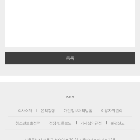
PC버전
회사소개
윤리강령
개인정보처리방침
이용자위원회
청소년보호정책
정정·반론보도
기사심의규정
불편신고