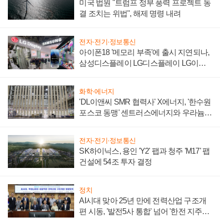
미국 법원 "트럼프 정부 풍력 프로젝트 동
결 조치는 위법", 해제 명령 내려
전자·전기·정보통신
아이폰18 '메모리 부족'에 출시 지연되나,
삼성디스플레이 LG디스플레이 LG이노
텍 '탈애플' 수익 다각화 속도
화학·에너지
'DL이앤씨 SMR 협력사' X에너지, '한수원
포스코 동맹' 센트러스에너지와 우라늄
계약 체결
전자·전기·정보통신
SK하이닉스, 용인 'Y2' 팹과 청주 'M17' 팹
건설에 54조 투자 결정
정치
AI시대 맞아 25년 만에 전력산업 구조개
편 시동, '발전5사 통합' 넘어 '한전 지주사'