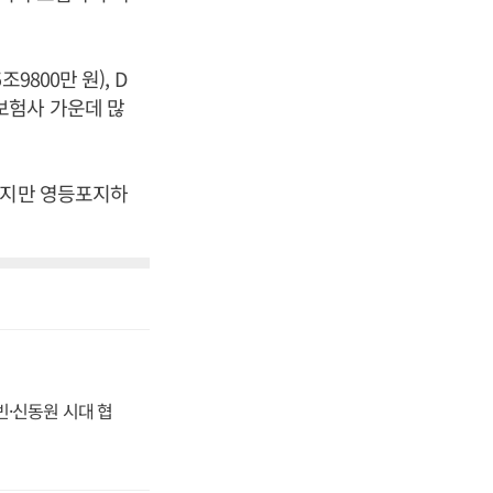
800만 원), D
이 보험사 가운데 많
있지만 영등포지하
동빈·신동원 시대 협