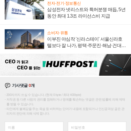
전자·전기·정보통신
삼성전자 넷리스트와 특허분쟁 매듭, 5년
동안 최대 1.3조 라이선스비 지급
소비자·유통
이부진 야심작 '신라스테이' 서울신라호
텔보다 잘 나가, 평택·주문진·해남·건대로
성장판 더 넓힌다
기사댓글
0
개
200자까지 쓰실 수 있습니다. (현재 0 byte / 최대 400byte)
저작권 등 다른 사람의 권리를 침해하거나 명예를 훼손하는 댓글은 관련 법률에 의해 제재
를 받을 수 있습니다.
타인에게 불쾌감을 주는 욕설 등 비하하는 단어가 내용에 포함되거나 인신공격성 글은 관
리자의 판단에 의해 삭제 합니다.