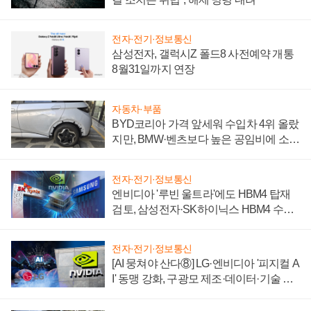
전자·전기·정보통신
삼성전자, 갤럭시Z 폴드8 사전예약 개통
8월31일까지 연장
자동차·부품
BYD코리아 가격 앞세워 수입차 4위 올랐
지만, BMW·벤츠보다 높은 공임비에 소비
자 불만 폭발
전자·전기·정보통신
엔비디아 '루빈 울트라'에도 HBM4 탑재
검토, 삼성전자·SK하이닉스 HBM4 수율
에 주도권 갈린다
전자·전기·정보통신
[AI 뭉쳐야 산다⑧] LG·엔비디아 '피지컬 A
I' 동맹 강화, 구광모 제조·데이터·기술 결
집해 종합 로보틱스 기업으로