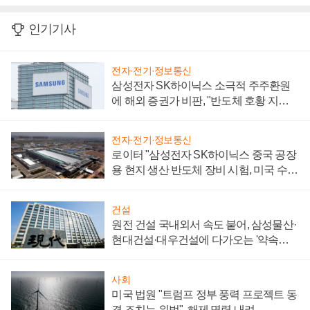
인기기사
전자·전기·정보통신
삼성전자 SK하이닉스 소극적 주주환원
에 해외 증권가 비판, "반도체 호황 지속
성 의문"
전자·전기·정보통신
로이터 "삼성전자 SK하이닉스 중국 공장
용 현지 생산 반도체 장비 시험, 미국 수출
통제 대비"
건설
원전 건설 국내외서 속도 붙어, 삼성물산·
현대건설·대우건설에 다가오는 '약속의
시간'
사회
미국 법원 "트럼프 정부 풍력 프로젝트 동
결 조치는 위법", 해제 명령 내려