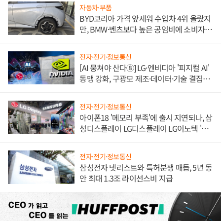
자동차·부품
BYD코리아 가격 앞세워 수입차 4위 올랐지
만, BMW·벤츠보다 높은 공임비에 소비자
불만 폭발
전자·전기·정보통신
[AI 뭉쳐야 산다⑧] LG·엔비디아 '피지컬 AI'
동맹 강화, 구광모 제조·데이터·기술 결집
해 종합 로보틱스 기업으로
전자·전기·정보통신
아이폰18 '메모리 부족'에 출시 지연되나, 삼
성디스플레이 LG디스플레이 LG이노텍 '탈
애플' 수익 다각화 속도
전자·전기·정보통신
삼성전자 넷리스트와 특허분쟁 매듭, 5년 동
안 최대 1.3조 라이선스비 지급