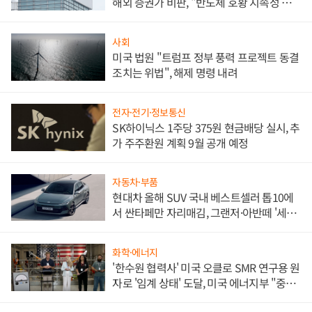
해외 증권가 비판, "반도체 호황 지속성 의
문"
사회
미국 법원 "트럼프 정부 풍력 프로젝트 동결
조치는 위법", 해제 명령 내려
전자·전기·정보통신
SK하이닉스 1주당 375원 현금배당 실시, 추
가 주주환원 계획 9월 공개 예정
자동차·부품
현대차 올해 SUV 국내 베스트셀러 톱10에
서 싼타페만 자리매김, 그랜저·아반떼 '세단
쌍끌이'로 내수 방어
화학·에너지
'한수원 협력사' 미국 오클로 SMR 연구용 원
자로 '임계 상태' 도달, 미국 에너지부 "중요
한 이정표"