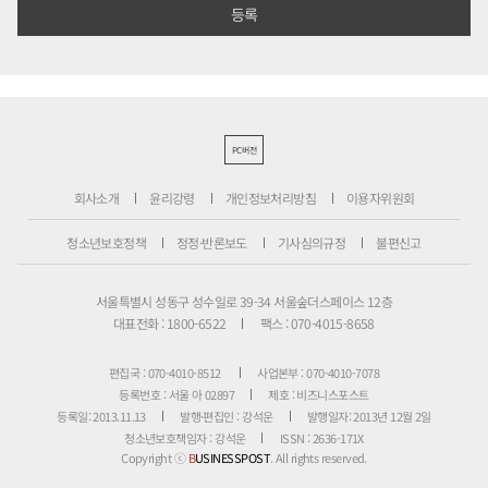
PC버전
회사소개
윤리강령
개인정보처리방침
이용자위원회
청소년보호정책
정정·반론보도
기사심의규정
불편신고
서울특별시 성동구 성수일로 39-34 서울숲더스페이스 12층
대표전화 : 1800-6522
팩스 : 070-4015-8658
편집국 : 070-4010-8512
사업본부 : 070-4010-7078
등록번호 : 서울 아 02897
제호 : 비즈니스포스트
등록일: 2013.11.13
발행·편집인 : 강석운
발행일자: 2013년 12월 2일
청소년보호책임자 : 강석운
ISSN : 2636-171X
Copyright ⓒ
B
USINESSPOST
. All rights reserved.