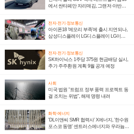
에서 싼타페만 자리매김, 그랜저·아반떼
'세단 쌍끌이'로 내수 방어
전자·전기·정보통신
아이폰18 '메모리 부족'에 출시 지연되나,
삼성디스플레이 LG디스플레이 LG이노
텍 '탈애플' 수익 다각화 속도
전자·전기·정보통신
SK하이닉스 1주당 375원 현금배당 실시,
추가 주주환원 계획 9월 공개 예정
사회
미국 법원 "트럼프 정부 풍력 프로젝트 동
결 조치는 위법", 해제 명령 내려
화학·에너지
'DL이앤씨 SMR 협력사' X에너지, '한수원
포스코 동맹' 센트러스에너지와 우라늄
계약 체결