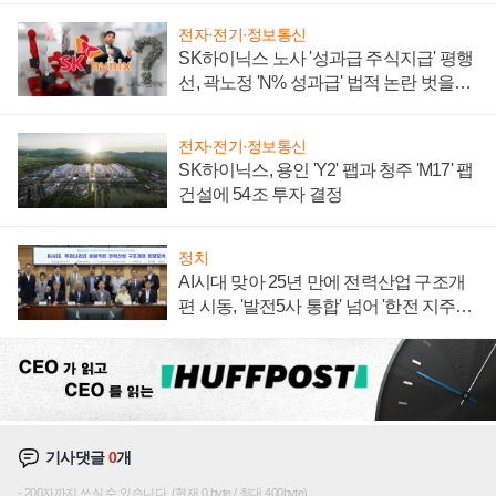
전자·전기·정보통신
SK하이닉스 노사 '성과급 주식지급' 평행
선, 곽노정 'N% 성과급' 법적 논란 벗을지
주목
전자·전기·정보통신
SK하이닉스, 용인 'Y2' 팹과 청주 'M17' 팹
건설에 54조 투자 결정
정치
AI시대 맞아 25년 만에 전력산업 구조개
편 시동, '발전5사 통합' 넘어 '한전 지주사'
재편론도
기사댓글
0
개
200자까지 쓰실 수 있습니다. (현재 0 byte / 최대 400byte)