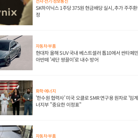
전자·전기·정보통신
SK하이닉스 1주당 375원 현금배당 실시, 추가 주주환
정
자동차·부품
현대차 올해 SUV 국내 베스트셀러 톱10에서 싼타페만
아반떼 '세단 쌍끌이'로 내수 방어
화학·에너지
'한수원 협력사' 미국 오클로 SMR 연구용 원자로 '임계 
너지부 "중요한 이정표"
자동차·부품