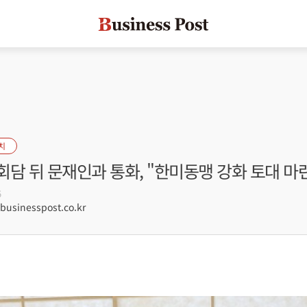
치
담 뒤 문재인과 통화, "한미동맹 강화 토대 마
5
sinesspost.co.kr