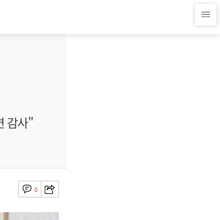
련 감사"
0