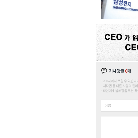
기사댓글
0
개
200자까지 쓰실 수 있습니다. (
저작권 등 다른 사람의 권리
타인에게 불쾌감을 주는 욕설