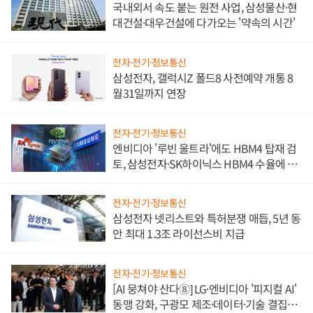
국내외서 속도 붙는 원전 사업, 삼성물산·현
대건설·대우건설에 다가오는 '약속의 시간'
전자·전기·정보통신
삼성전자, 갤럭시Z 폴드8 사전예약 개통 8
월31일까지 연장
전자·전기·정보통신
엔비디아 '루빈 울트라'에도 HBM4 탑재 검
토, 삼성전자·SK하이닉스 HBM4 수율에 주
도권 갈린다
전자·전기·정보통신
삼성전자 넷리스트와 특허분쟁 매듭, 5년 동
안 최대 1.3조 라이선스비 지급
전자·전기·정보통신
[AI 뭉쳐야 산다⑧] LG·엔비디아 '피지컬 AI'
동맹 강화, 구광모 제조·데이터·기술 결집