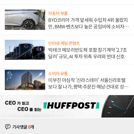
해 종합 로보틱스 기업으로
자동차·부품
BYD코리아 가격 앞세워 수입차 4위 올랐지
만, BMW·벤츠보다 높은 공임비에 소비자
불만 폭발
인터넷·게임·콘텐츠
빅테크 메모리반도체 포함 장기계약 '2.7조
달러' 규모, AI 투자 위축 우려와 반대 신호
소비자·유통
이부진 야심작 '신라스테이' 서울신라호텔
보다 잘 나가, 평택·주문진·해남·건대로 성
장판 더 넓힌다
기사댓글
0
개