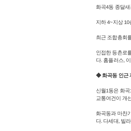
화곡4동 종달새공
지하 4~지상 10
최근 조합총회를
인접한 등촌로를
다. 홈플러스, 
◆ 화곡동 인근
신월1동은 화곡
교통여건이 개선
화곡동과 마찬가
다. 다세대, 빌