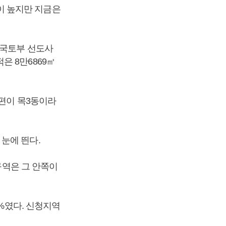
이 높지만 지금은
 국토부 선도사
은 8만6869㎡
너편이 목3동이라
눈에 띈다.
구역은 그 안쪽이
7%였다. 신청지역