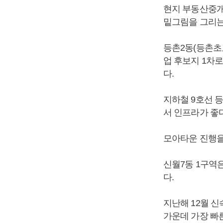
현지 부동산중개
밑그림을 그리는 
등촌2동(등촌초
업 후보지 1차
다.
지하철 9호선 등
서 인프라가 좋다
모아타운 진행을
신월7동 1구역은
다.
지난해 12월 신
가운데 가장 빠