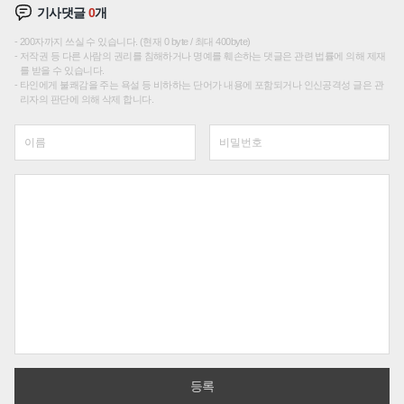
기사댓글
0
개
200자까지 쓰실 수 있습니다. (현재 0 byte / 최대 400byte)
저작권 등 다른 사람의 권리를 침해하거나 명예를 훼손하는 댓글은 관련 법률에 의해 제재
를 받을 수 있습니다.
타인에게 불쾌감을 주는 욕설 등 비하하는 단어가 내용에 포함되거나 인신공격성 글은 관
리자의 판단에 의해 삭제 합니다.