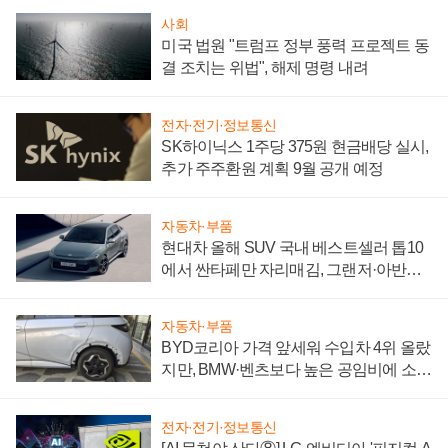
사회
미국 법원 "트럼프 정부 풍력 프로젝트 동
결 조치는 위법", 해제 명령 내려
전자·전기·정보통신
SK하이닉스 1주당 375원 현금배당 실시,
추가 주주환원 계획 9월 공개 예정
자동차·부품
현대차 올해 SUV 국내 베스트셀러 톱10
에서 싼타페만 자리매김, 그랜저·아반떼
'세단 쌍끌이'로 내수 방어
자동차·부품
BYD코리아 가격 앞세워 수입차 4위 올랐
지만, BMW·벤츠보다 높은 공임비에 소비
자 불만 폭발
전자·전기·정보통신