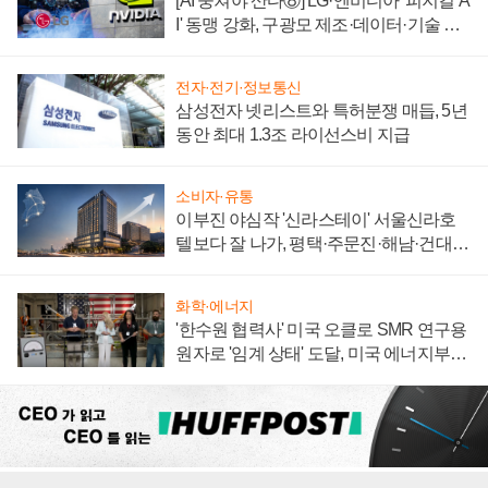
[AI 뭉쳐야 산다⑧] LG·엔비디아 '피지컬 A
I' 동맹 강화, 구광모 제조·데이터·기술 결
집해 종합 로보틱스 기업으로
전자·전기·정보통신
삼성전자 넷리스트와 특허분쟁 매듭, 5년
동안 최대 1.3조 라이선스비 지급
소비자·유통
이부진 야심작 '신라스테이' 서울신라호
텔보다 잘 나가, 평택·주문진·해남·건대로
성장판 더 넓힌다
화학·에너지
'한수원 협력사' 미국 오클로 SMR 연구용
원자로 '임계 상태' 도달, 미국 에너지부
"중요한 이정표"