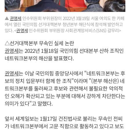
▲
권영세
인수위원회 부위원장이 2022년 3월19일 서울 여의도 한 카페
에서 열린 국민의힘 선거대책본부 청년본부 해단식에 참석해 발언하고
있다. <
권영세
인수위원회 부위원장 사회관계망서비스(SNS) 갈무리>
△선거대책본부 무속인 실세 논란
권영세
는 2022년 1월18일 국민의힘 선대본부 산하 조직인
네트워크본부의 해산을 발표했다.
권영세
는 이날 국민의힘 중앙당사에서 "네트워크본부는 후
보의 정치 입문부터 함께 한 조직"이라며 "(본부 해산은) 네
트워크본부를 둘러싸고 후보와 관련해서 불필요한 악의적
인 오해가 확산되고 있는 부분에 대해서 강하게 차단한다는
의미가 있다"고 말했다.
앞서 세계일보는 1월17일 건진법사로 불리는 무속인 전씨
가 네트워크본부에서 고문 직함으로 활동하고 있다고 보도