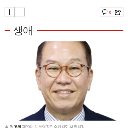
0
생애
▲
권영세
제20대 대통령직인수위원회 부위원장.