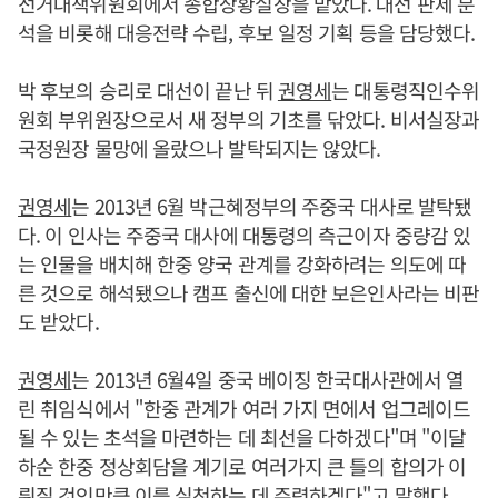
선거대책위원회에서 종합상황실장을 맡았다. 대선 판세 분
석을 비롯해 대응전략 수립, 후보 일정 기획 등을 담당했다.
박 후보의 승리로 대선이 끝난 뒤
권영세
는 대통령직인수위
원회 부위원장으로서 새 정부의 기초를 닦았다. 비서실장과
국정원장 물망에 올랐으나 발탁되지는 않았다.
권영세
는 2013년 6월 박근혜정부의 주중국 대사로 발탁됐
다. 이 인사는 주중국 대사에 대통령의 측근이자 중량감 있
는 인물을 배치해 한중 양국 관계를 강화하려는 의도에 따
른 것으로 해석됐으나 캠프 출신에 대한 보은인사라는 비판
도 받았다.
권영세
는 2013년 6월4일 중국 베이징 한국대사관에서 열
린 취임식에서 "한중 관계가 여러 가지 면에서 업그레이드
될 수 있는 초석을 마련하는 데 최선을 다하겠다"며 "이달
하순 한중 정상회담을 계기로 여러가지 큰 틀의 합의가 이
뤄질 것인만큼 이를 실천하는 데 주력하겠다"고 말했다.