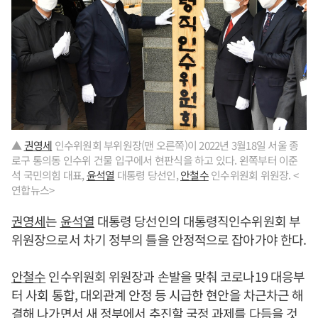
▲
권영세
인수위원회 부위원장(맨 오른쪽)이 2022년 3월18일 서울 종
로구 통의동 인수위 건물 입구에서 현판식을 하고 있다. 왼쪽부터 이준
석 국민의힘 대표,
윤석열
대통령 당선인,
안철수
인수위원회 위원장. <
연합뉴스>
권영세
는
윤석열
대통령 당선인의 대통령직인수위원회 부
위원장으로서 차기 정부의 틀을 안정적으로 잡아가야 한다.
안철수
인수위원회 위원장과 손발을 맞춰 코로나19 대응부
터 사회 통합, 대외관계 안정 등 시급한 현안을 차근차근 해
결해 나가면서 새 정부에서 추진할 국정 과제를 다듬을 것