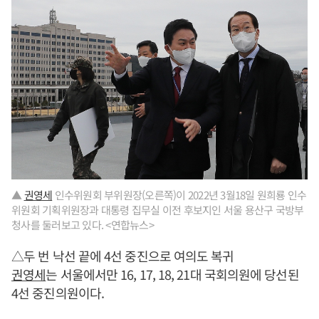
▲
권영세
인수위원회 부위원장(오른쪽)이 2022년 3월18일 원희룡 인수
위원회 기획위원장과 대통령 집무실 이전 후보지인 서울 용산구 국방부
청사를 둘러보고 있다. <연합뉴스>
△두 번 낙선 끝에 4선 중진으로 여의도 복귀
권영세
는 서울에서만 16, 17, 18, 21대 국회의원에 당선된
4선 중진의원이다.