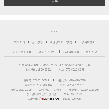
PC버전
회사소개
윤리강령
개인정보처리방침
이용자위원회
청소년보호정책
정정·반론보도
기사심의규정
불편신고
서울특별시 성동구 성수일로 39-34 서울숲더스페이스 12층
대표전화 : 1800-6522
팩스 : 070-4015-8658
편집국 : 070-4010-8512
사업본부 : 070-4010-7078
등록번호 : 서울 아 02897
제호 : 비즈니스포스트
등록일: 2013.11.13
발행·편집인 : 강석운
발행일자: 2013년 12월 2일
청소년보호책임자 : 강석운
ISSN : 2636-171X
Copyright ⓒ
B
USINESSPOST
. All rights reserved.