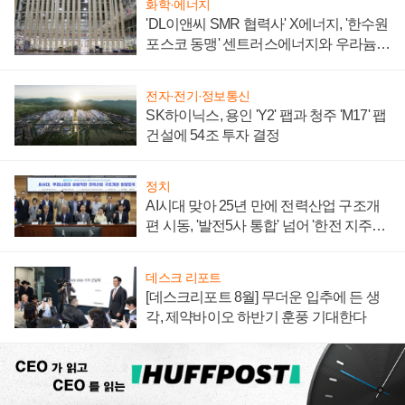
화학·에너지
'DL이앤씨 SMR 협력사' X에너지, '한수원
포스코 동맹' 센트러스에너지와 우라늄
계약 체결
전자·전기·정보통신
SK하이닉스, 용인 'Y2' 팹과 청주 'M17' 팹
건설에 54조 투자 결정
정치
AI시대 맞아 25년 만에 전력산업 구조개
편 시동, '발전5사 통합' 넘어 '한전 지주사'
재편론도
데스크 리포트
[데스크리포트 8월] 무더운 입추에 든 생
각, 제약바이오 하반기 훈풍 기대한다