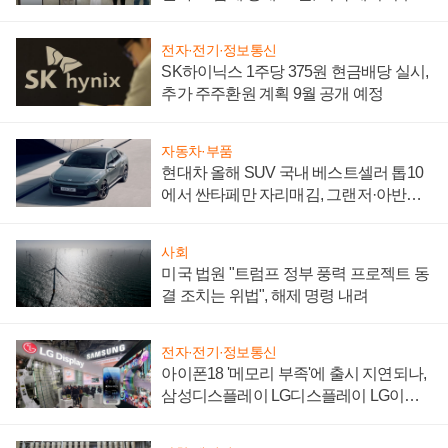
"중요한 이정표"
전자·전기·정보통신
SK하이닉스 1주당 375원 현금배당 실시,
추가 주주환원 계획 9월 공개 예정
자동차·부품
현대차 올해 SUV 국내 베스트셀러 톱10
에서 싼타페만 자리매김, 그랜저·아반떼
'세단 쌍끌이'로 내수 방어
사회
미국 법원 "트럼프 정부 풍력 프로젝트 동
결 조치는 위법", 해제 명령 내려
전자·전기·정보통신
아이폰18 '메모리 부족'에 출시 지연되나,
삼성디스플레이 LG디스플레이 LG이노
텍 '탈애플' 수익 다각화 속도