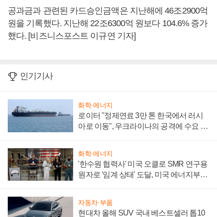
공과금과 관련된 카드승인금액은 지난해에 46조2900억
원을 기록했다. 지난해 22조6300억 원보다 104.6% 증가
했다. [비즈니스포스트 이규연 기자]
인기기사
화학·에너지
로이터 "정제연료 3만 톤 한국에서 러시
아로 이동", 우크라이나의 공격에 수요 늘
어
화학·에너지
'한수원 협력사' 미국 오클로 SMR 연구용
원자로 '임계 상태' 도달, 미국 에너지부
"중요한 이정표"
자동차·부품
현대차 올해 SUV 국내 베스트셀러 톱10