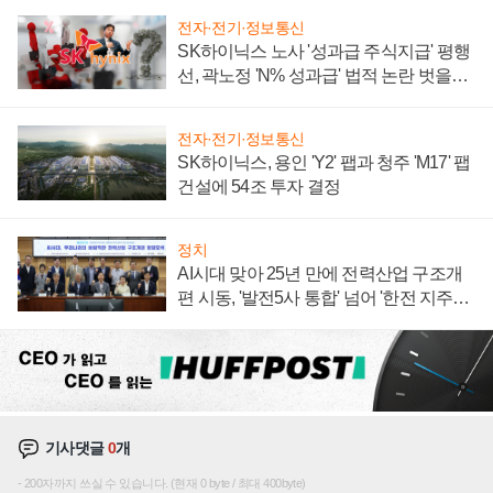
전자·전기·정보통신
SK하이닉스 노사 '성과급 주식지급' 평행
선, 곽노정 'N% 성과급' 법적 논란 벗을지
주목
전자·전기·정보통신
SK하이닉스, 용인 'Y2' 팹과 청주 'M17' 팹
건설에 54조 투자 결정
정치
AI시대 맞아 25년 만에 전력산업 구조개
편 시동, '발전5사 통합' 넘어 '한전 지주사'
재편론도
기사댓글
0
개
200자까지 쓰실 수 있습니다. (현재 0 byte / 최대 400byte)