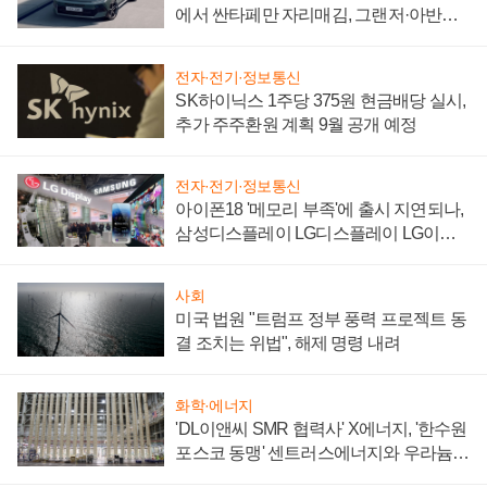
에서 싼타페만 자리매김, 그랜저·아반떼
'세단 쌍끌이'로 내수 방어
전자·전기·정보통신
SK하이닉스 1주당 375원 현금배당 실시,
추가 주주환원 계획 9월 공개 예정
전자·전기·정보통신
아이폰18 '메모리 부족'에 출시 지연되나,
삼성디스플레이 LG디스플레이 LG이노
텍 '탈애플' 수익 다각화 속도
사회
미국 법원 "트럼프 정부 풍력 프로젝트 동
결 조치는 위법", 해제 명령 내려
화학·에너지
'DL이앤씨 SMR 협력사' X에너지, '한수원
포스코 동맹' 센트러스에너지와 우라늄
계약 체결