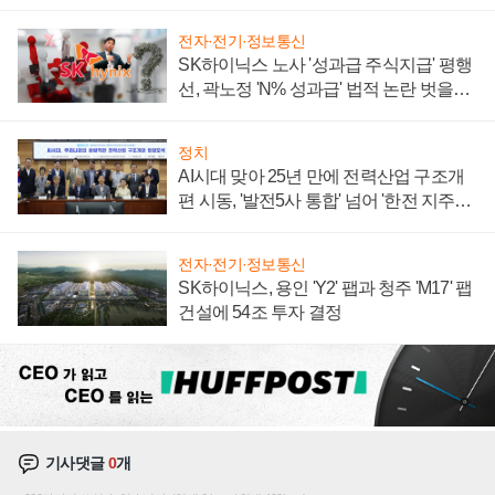
계약 체결
전자·전기·정보통신
SK하이닉스 노사 '성과급 주식지급' 평행
선, 곽노정 'N% 성과급' 법적 논란 벗을지
주목
정치
AI시대 맞아 25년 만에 전력산업 구조개
편 시동, '발전5사 통합' 넘어 '한전 지주사'
재편론도
전자·전기·정보통신
SK하이닉스, 용인 'Y2' 팹과 청주 'M17' 팹
건설에 54조 투자 결정
기사댓글
0
개