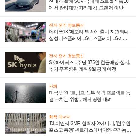
현대차 올해 SUV 국내 베스트셀러 톱10
에서 싼타페만 자리매김, 그랜저·아반떼
'세단 쌍끌이'로 내수 방어
전자·전기·정보통신
아이폰18 '메모리 부족'에 출시 지연되나,
삼성디스플레이 LG디스플레이 LG이노
텍 '탈애플' 수익 다각화 속도
전자·전기·정보통신
SK하이닉스 1주당 375원 현금배당 실시,
추가 주주환원 계획 9월 공개 예정
사회
미국 법원 "트럼프 정부 풍력 프로젝트 동
결 조치는 위법", 해제 명령 내려
화학·에너지
'DL이앤씨 SMR 협력사' X에너지, '한수원
포스코 동맹' 센트러스에너지와 우라늄