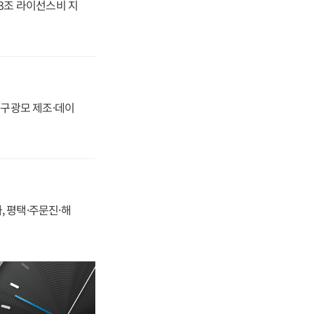
.3조 라이선스비 지
화, 구광모 제조·데이
, 평택·주문진·해