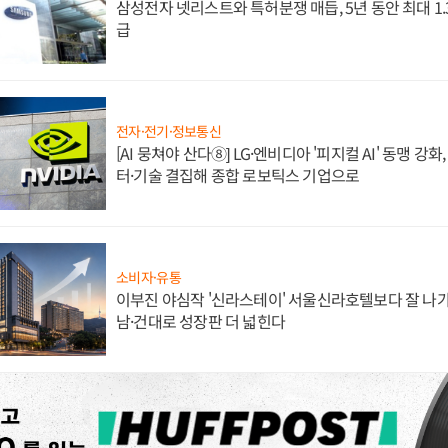
삼성전자 넷리스트와 특허분쟁 매듭, 5년 동안 최대 1
급
전자·전기·정보통신
[AI 뭉쳐야 산다⑧] LG·엔비디아 '피지컬 AI' 동맹 강
터·기술 결집해 종합 로보틱스 기업으로
소비자·유통
이부진 야심작 '신라스테이' 서울신라호텔보다 잘 나가
남·건대로 성장판 더 넓힌다