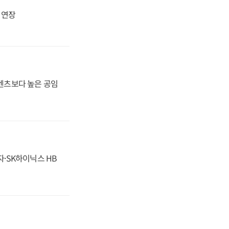
지 연장
·벤츠보다 높은 공임
자·SK하이닉스 HB