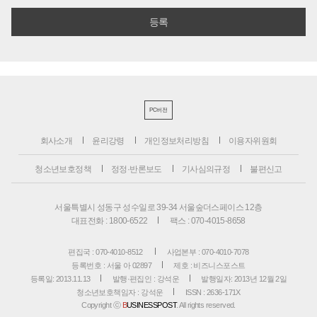
PC버전
회사소개
윤리강령
개인정보처리방침
이용자위원회
청소년보호정책
정정·반론보도
기사심의규정
불편신고
서울특별시 성동구 성수일로 39-34 서울숲더스페이스 12층
대표전화 : 1800-6522
팩스 : 070-4015-8658
편집국 : 070-4010-8512
사업본부 : 070-4010-7078
등록번호 : 서울 아 02897
제호 : 비즈니스포스트
등록일: 2013.11.13
발행·편집인 : 강석운
발행일자: 2013년 12월 2일
청소년보호책임자 : 강석운
ISSN : 2636-171X
Copyright ⓒ
B
USINESSPOST
. All rights reserved.