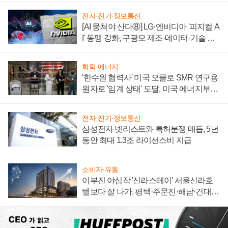
전자·전기·정보통신
[AI 뭉쳐야 산다⑧] LG·엔비디아 '피지컬 A
I' 동맹 강화, 구광모 제조·데이터·기술 결
집해 종합 로보틱스 기업으로
화학·에너지
'한수원 협력사' 미국 오클로 SMR 연구용
원자로 '임계 상태' 도달, 미국 에너지부
"중요한 이정표"
전자·전기·정보통신
삼성전자 넷리스트와 특허분쟁 매듭, 5년
동안 최대 1.3조 라이선스비 지급
소비자·유통
이부진 야심작 '신라스테이' 서울신라호
텔보다 잘 나가, 평택·주문진·해남·건대로
성장판 더 넓힌다