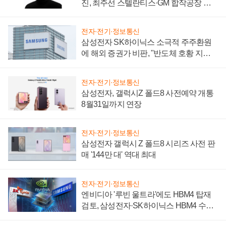
진, 최주선 스텔란티스·GM 합작공장 건
설 재추진하나
전자·전기·정보통신
삼성전자 SK하이닉스 소극적 주주환원
에 해외 증권가 비판, "반도체 호황 지속
성 의문"
전자·전기·정보통신
삼성전자, 갤럭시Z 폴드8 사전예약 개통
8월31일까지 연장
전자·전기·정보통신
삼성전자 갤럭시 Z 폴드8 시리즈 사전 판
매 '144만 대' 역대 최대
전자·전기·정보통신
엔비디아 '루빈 울트라'에도 HBM4 탑재
검토, 삼성전자·SK하이닉스 HBM4 수율
에 주도권 갈린다