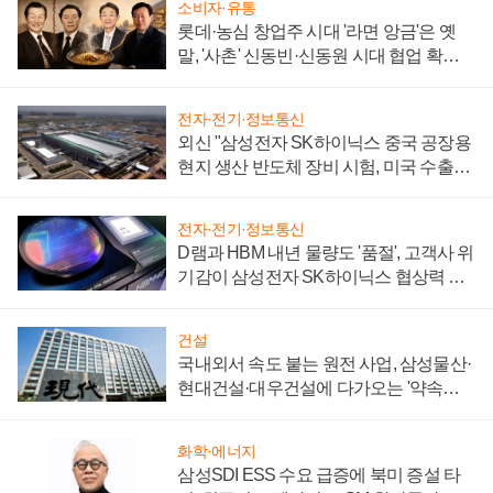
소비자·유통
롯데·농심 창업주 시대 '라면 앙금'은 옛
말, '사촌' 신동빈·신동원 시대 협업 확대
일로
전자·전기·정보통신
외신 "삼성전자 SK하이닉스 중국 공장용
현지 생산 반도체 장비 시험, 미국 수출통
제 대비"
전자·전기·정보통신
D램과 HBM 내년 물량도 '품절', 고객사 위
기감이 삼성전자 SK하이닉스 협상력 더
키워
건설
국내외서 속도 붙는 원전 사업, 삼성물산·
현대건설·대우건설에 다가오는 '약속의
시간'
화학·에너지
삼성SDI ESS 수요 급증에 북미 증설 타