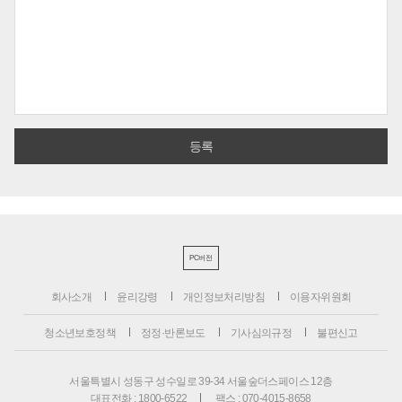
PC버전
회사소개
윤리강령
개인정보처리방침
이용자위원회
청소년보호정책
정정·반론보도
기사심의규정
불편신고
서울특별시 성동구 성수일로 39-34 서울숲더스페이스 12층
대표전화 : 1800-6522
팩스 : 070-4015-8658