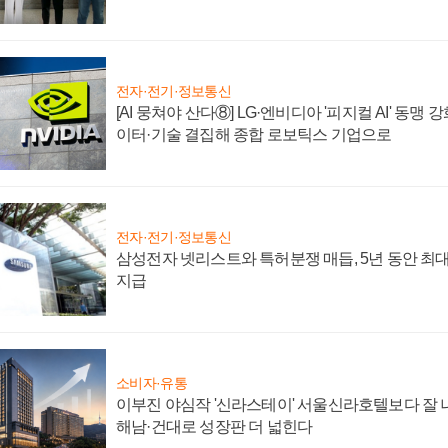
전자·전기·정보통신
[AI 뭉쳐야 산다⑧] LG·엔비디아 '피지컬 AI' 동맹 
이터·기술 결집해 종합 로보틱스 기업으로
전자·전기·정보통신
삼성전자 넷리스트와 특허분쟁 매듭, 5년 동안 최대
지급
소비자·유통
이부진 야심작 '신라스테이' 서울신라호텔보다 잘 나
해남·건대로 성장판 더 넓힌다