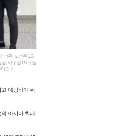
상무, 노성주 LG
당, 이우정 LG유플
러스 >
내고 예방하기 위
)의 아시아 최대