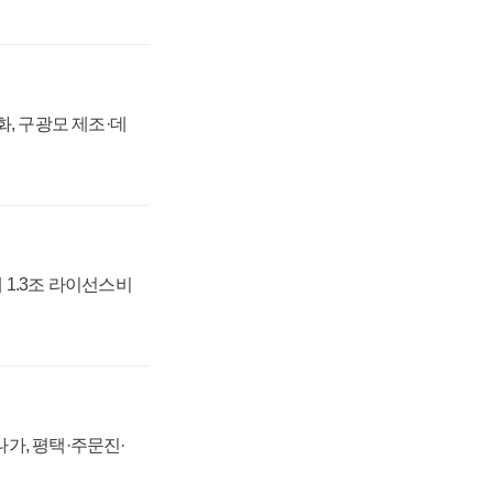
강화, 구광모 제조·데
 1.3조 라이선스비
가, 평택·주문진·