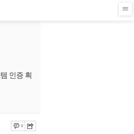
템 인증 획
0