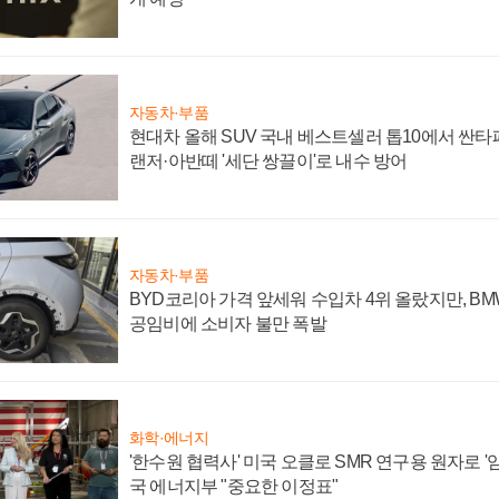
자동차·부품
현대차 올해 SUV 국내 베스트셀러 톱10에서 싼타
랜저·아반떼 '세단 쌍끌이'로 내수 방어
자동차·부품
BYD코리아 가격 앞세워 수입차 4위 올랐지만, B
공임비에 소비자 불만 폭발
화학·에너지
'한수원 협력사' 미국 오클로 SMR 연구용 원자로 '임
국 에너지부 "중요한 이정표"