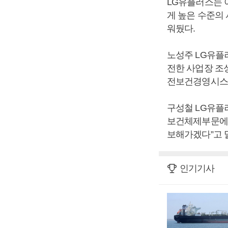
LG유플러스는 이
게 높은 수준의
워뒀다.
노성주 LG유플
전한 사업장 조
전보건경영시스템
구성철 LG유플
보건체제부문에서
보해가겠다”고 
인기기사