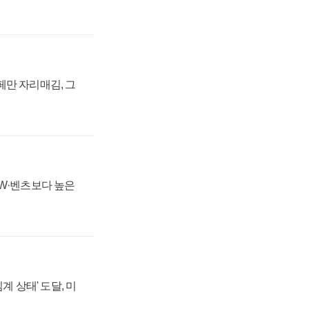
페만 자리매김, 그
MW·벤츠보다 높은
계 상태' 도달, 미