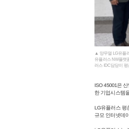
▲ 양무열 LG유플
유플러스 NW플랫폼
러스 IDC담당이 
ISO 45001
한 기업시스템을
LG유플러스 평촌
규모 인터넷데