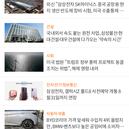
외신 "삼성전자 SK하이닉스 중국 공장용 현
지 생산 반도체 장비 시험, 미국 수출통제 대
비"
건설
국내외서 속도 붙는 원전 사업, 삼성물산·현
대건설·대우건설에 다가오는 '약속의 시간'
사회
미국 법원 "트럼프 정부 풍력 프로젝트 동결
조치는 위법", 해제 명령 내려
전자·전기·정보통신
삼성전자, 갤럭시Z 폴드8 사전예약 개통 8
월31일까지 연장
자동차·부품
BYD코리아 가격 앞세워 수입차 4위 올랐지
만, BMW·벤츠보다 높은 공임비에 소비자