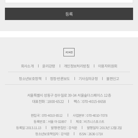
PC버전
회사소개
윤리강령
개인정보처리방침
이용자위원회
청소년보호정책
정정·반론보도
기사심의규정
불편신고
서울특별시 성동구 성수일로 39-34 서울숲더스페이스 12층
대표전화 : 1800-6522
팩스 : 070-4015-8658
편집국 : 070-4010-8512
사업본부 : 070-4010-7078
등록번호 : 서울 아 02897
제호 : 비즈니스포스트
등록일: 2013.11.13
발행·편집인 : 강석운
발행일자: 2013년 12월 2일
청소년보호책임자 : 강석운
ISSN : 2636-171X