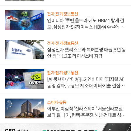
불만 폭발
전자·전기·정보통신
엔비디아 '루빈 울트라'에도 HBM4 탑재 검
토, 삼성전자·SK하이닉스 HBM4 수율에 주
도권 갈린다
전자·전기·정보통신
삼성전자 넷리스트와 특허분쟁 매듭, 5년 동
안 최대 1.3조 라이선스비 지급
전자·전기·정보통신
[AI 뭉쳐야 산다⑧] LG·엔비디아 '피지컬 AI'
동맹 강화, 구광모 제조·데이터·기술 결집
해 종합 로보틱스 기업으로
소비자·유통
이부진 야심작 '신라스테이' 서울신라호텔
보다 잘 나가, 평택·주문진·해남·건대로 성
장판 더 넓힌다