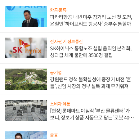
항공·물류
파라타항공 내년 미주 장거리 노선 첫 도전,
윤철민 '하이브리드 항공사' 승부수 통할까
전자·전기·정보통신
SK하이닉스 통합노조 설립 움직임 본격화,
성과급 체계 불만에 3500명 결집
공기업
강원랜드 정책 불확실성에 중장기 비전 '흔
들', 신임 사장의 정부 설득 과제 무거워져
소비자·유통
[현장] 롯데마트 야심작 '부산 물류센터' 가
보니, 장보기 상품 자동으로 담는 '로봇 400
대' 장관
금융