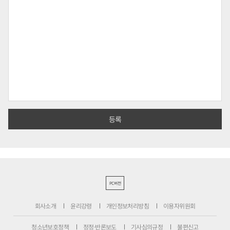
PC버전
회사소개
윤리강령
개인정보처리방침
이용자위원회
청소년보호정책
정정·반론보도
기사심의규정
불편신고