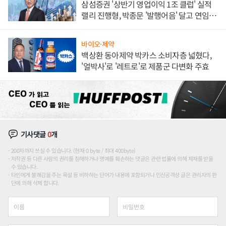
삼섬증권 '상반기 영업이익 1조 클럽' 실적
랠리 진행형, 박종문 '발행어음' 달고 연임 향
하나
바이오·제약
백상환 동아제약 박카스 소비자층 넓혔다,
'얼박사'로 '레트로'로 제품군 다변화 주효
기사댓글
0
개
200자까지 쓰실 수 있습니다. (현재 0 byte / 최대 400byte)
저작권 등 다른 사람의 권리를 침해하거나 명예를 훼손하는 댓글은 관련 법률에 의해 제재를 받을
수 있습니다.
타인에게 불쾌감을 주는 욕설 등 비하하는 단어가 내용에 포함되거나 인신공격성 글은 관리자의 판
단에 의해 삭제 합니다.