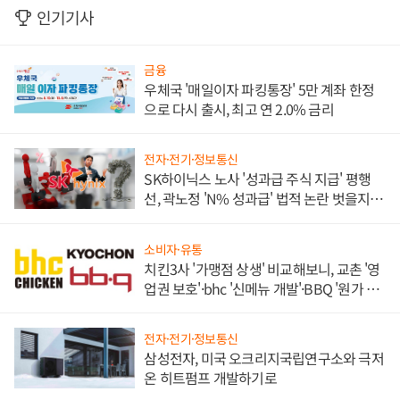
인기기사
금융
우체국 '매일이자 파킹통장' 5만 계좌 한정
으로 다시 출시, 최고 연 2.0% 금리
전자·전기·정보통신
SK하이닉스 노사 '성과급 주식 지급' 평행
선, 곽노정 'N% 성과급' 법적 논란 벗을지 주
목
소비자·유통
치킨3사 '가맹점 상생' 비교해보니, 교촌 '영
업권 보호'·bhc '신메뉴 개발'·BBQ '원가 부
담'
전자·전기·정보통신
삼성전자, 미국 오크리지국립연구소와 극저
온 히트펌프 개발하기로