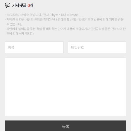
기사댓글
0
개
200자까지 쓰실 수 있습니다. (현재 0 byte / 최대 400byte)
저작권 등 다른 사람의 권리를 침해하거나 명예를 훼손하는 댓글은 관련 법률에 의해 제재를 받을
수 있습니다.
타인에게 불쾌감을 주는 욕설 등 비하하는 단어가 내용에 포함되거나 인신공격성 글은 관리자의 판
단에 의해 삭제 합니다.