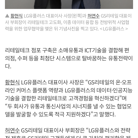
▲
황현식
LG유플러스 대표이사 사장(왼쪽)과
허연수
GS리테일 대표이
사 부회장이 리테일테크 고도화, 이종 데이터 융합 등 전방위적 사업협
력을 위한 업무협약을 맺은 뒤 기념사진을 찍고 있다. < LG유플러스 >
리테일테크 점포 구축은 소매유통과 ICT기술을 결합해 편
의점, 수퍼 등을 최첨단 시스템으로 탈바꿈하는 유통전략이
다.
황현식
LG유플러스 대표이사 사장은 “GS리테일의 온·오프
라인 커머스 플랫폼 역량과 LG유플러스의 데이터·인공지능
기술을 결합한 리테일테크로 고객경험을 혁신하겠다”며
“두 회사가 유통과 통신사업의 시너지를 낼 수 있는 협업모
델을 발굴할 수 있도록 적극 지원하겠다”고 말했다.
허연수
GS리테일 대표이사 부회장은 “LG유플러스와 전략