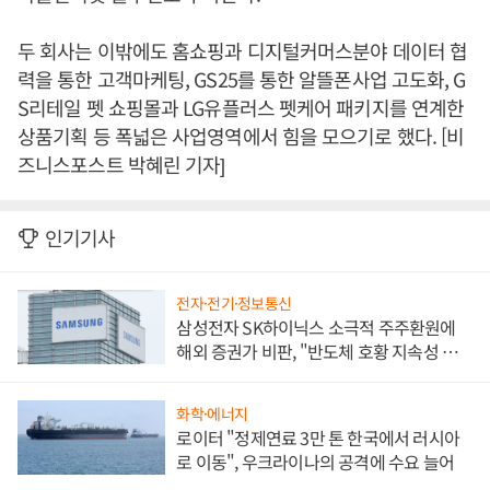
두 회사는 이밖에도 홈쇼핑과 디지털커머스분야 데이터 협
력을 통한 고객마케팅, GS25를 통한 알뜰폰사업 고도화, G
S리테일 펫 쇼핑몰과 LG유플러스 펫케어 패키지를 연계한
상품기획 등 폭넓은 사업영역에서 힘을 모으기로 했다. [비
즈니스포스트 박혜린 기자]
인기기사
전자·전기·정보통신
삼성전자 SK하이닉스 소극적 주주환원에
해외 증권가 비판, "반도체 호황 지속성 의
문"
화학·에너지
로이터 "정제연료 3만 톤 한국에서 러시아
로 이동", 우크라이나의 공격에 수요 늘어