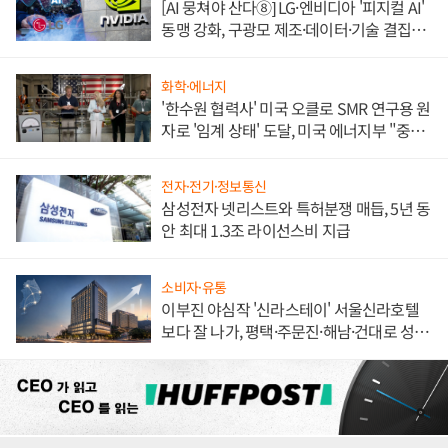
[AI 뭉쳐야 산다⑧] LG·엔비디아 '피지컬 AI'
동맹 강화, 구광모 제조·데이터·기술 결집
해 종합 로보틱스 기업으로
화학·에너지
'한수원 협력사' 미국 오클로 SMR 연구용 원
자로 '임계 상태' 도달, 미국 에너지부 "중요
한 이정표"
전자·전기·정보통신
삼성전자 넷리스트와 특허분쟁 매듭, 5년 동
안 최대 1.3조 라이선스비 지급
소비자·유통
이부진 야심작 '신라스테이' 서울신라호텔
보다 잘 나가, 평택·주문진·해남·건대로 성
장판 더 넓힌다