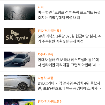
사회
미국 법원 "트럼프 정부 풍력 프로젝트 동결
조치는 위법", 해제 명령 내려
전자·전기·정보통신
SK하이닉스 1주당 375원 현금배당 실시, 추
가 주주환원 계획 9월 공개 예정
자동차·부품
현대차 올해 SUV 국내 베스트셀러 톱10에
서 싼타페만 자리매김, 그랜저·아반떼 '세단
쌍끌이'로 내수 방어
자동차·부품
BYD코리아 가격 앞세워 수입차 4위 올랐지
만, BMW·벤츠보다 높은 공임비에 소비자
불만 폭발
전자·전기·정보통신