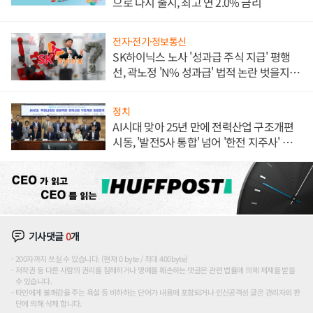
으로 다시 출시, 최고 연 2.0% 금리
전자·전기·정보통신
SK하이닉스 노사 '성과급 주식 지급' 평행
선, 곽노정 'N% 성과급' 법적 논란 벗을지 주
목
정치
AI시대 맞아 25년 만에 전력산업 구조개편
시동, '발전5사 통합' 넘어 '한전 지주사' 재편
론도
기사댓글
0
개
200자까지 쓰실 수 있습니다. (현재 0 byte / 최대 400byte)
저작권 등 다른 사람의 권리를 침해하거나 명예를 훼손하는 댓글은 관련 법률에 의해 제재를 받을
수 있습니다.
타인에게 불쾌감을 주는 욕설 등 비하하는 단어가 내용에 포함되거나 인신공격성 글은 관리자의 판
단에 의해 삭제 합니다.