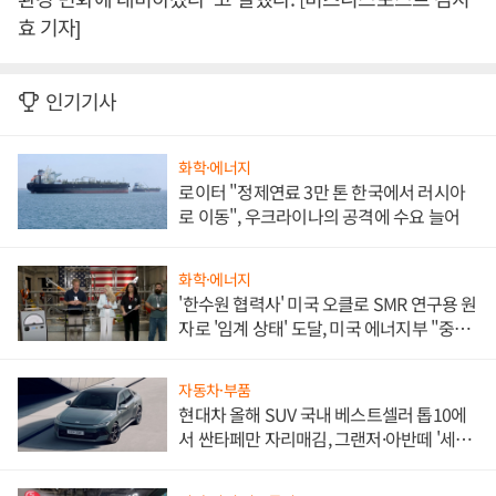
효 기자]
인기기사
화학·에너지
로이터 "정제연료 3만 톤 한국에서 러시아
로 이동", 우크라이나의 공격에 수요 늘어
화학·에너지
'한수원 협력사' 미국 오클로 SMR 연구용 원
자로 '임계 상태' 도달, 미국 에너지부 "중요
한 이정표"
자동차·부품
현대차 올해 SUV 국내 베스트셀러 톱10에
서 싼타페만 자리매김, 그랜저·아반떼 '세단
쌍끌이'로 내수 방어