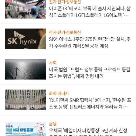
전자·전기·정보통신
아이폰18 '메모리 부족'에 출시 지연되나, 삼
성디스플레이 LG디스플레이 LG이노텍 '탈
애플' 수익 다각화 속도
전자·전기·정보통신
SK하이닉스 1주당 375원 현금배당 실시, 추
가 주주환원 계획 9월 공개 예정
사회
미국 법원 "트럼프 정부 풍력 프로젝트 동결
조치는 위법", 해제 명령 내려
화학·에너지
'DL이앤씨 SMR 협력사' X에너지, '한수원 포
스코 동맹' 센트러스에너지와 우라늄 계약
체결
금융
우체국 '매일이자 파킹통장' 5만 계좌 한정