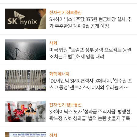
애플' 수익 다각화 속도
전자·전기·정보통신
SK하이닉스 1주당 375원 현금배당 실시, 추
가 주주환원 계획 9월 공개 예정
사회
미국 법원 "트럼프 정부 풍력 프로젝트 동결
조치는 위법", 해제 명령 내려
화학·에너지
'DL이앤씨 SMR 협력사' X에너지, '한수원 포
스코 동맹' 센트러스에너지와 우라늄 계약
체결
전자·전기·정보통신
SK하이닉스 노사 '성과급 주식지급' 평행선,
곽노정 'N% 성과급' 법적 논란 벗을지 주목
정치