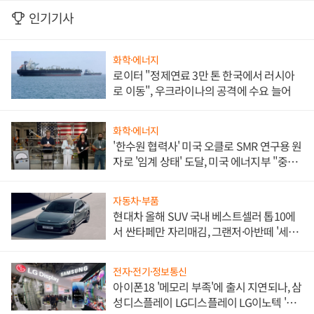
인기기사
화학·에너지
로이터 "정제연료 3만 톤 한국에서 러시아
로 이동", 우크라이나의 공격에 수요 늘어
화학·에너지
'한수원 협력사' 미국 오클로 SMR 연구용 원
자로 '임계 상태' 도달, 미국 에너지부 "중요
한 이정표"
자동차·부품
현대차 올해 SUV 국내 베스트셀러 톱10에
서 싼타페만 자리매김, 그랜저·아반떼 '세단
쌍끌이'로 내수 방어
전자·전기·정보통신
아이폰18 '메모리 부족'에 출시 지연되나, 삼
성디스플레이 LG디스플레이 LG이노텍 '탈