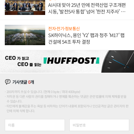
AI시대 맞아 25년 만에 전력산업 구조개편
시동, '발전5사 통합' 넘어 '한전 지주사' 재편
론도
전자·전기·정보통신
SK하이닉스, 용인 'Y2' 팹과 청주 'M17' 팹
건설에 54조 투자 결정
기사댓글
0
개
200자까지 쓰실 수 있습니다. (현재 0 byte / 최대 400byte)
저작권 등 다른 사람의 권리를 침해하거나 명예를 훼손하는 댓글은 관련 법률에 의해 제재를 받을
수 있습니다.
타인에게 불쾌감을 주는 욕설 등 비하하는 단어가 내용에 포함되거나 인신공격성 글은 관리자의 판
단에 의해 삭제 합니다.