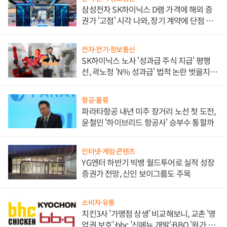
삼성전자 SK하이닉스 D램 가격에 해외 증
권가 '고점' 시각 나와, 장기 계약에 단점 부
각
전자·전기·정보통신
SK하이닉스 노사 '성과급 주식 지급' 평행
선, 곽노정 'N% 성과급' 법적 논란 벗을지 주
목
항공·물류
파라타항공 내년 미주 장거리 노선 첫 도전,
윤철민 '하이브리드 항공사' 승부수 통할까
인터넷·게임·콘텐츠
YG엔터 하반기 빅뱅 월드투어로 실적 성장
증권가 전망, 신인 보이그룹도 주목
소비자·유통
치킨3사 '가맹점 상생' 비교해보니, 교촌 '영
업권 보호'·bhc '신메뉴 개발'·BBQ '원가 부