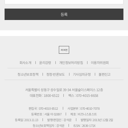
PC버전
회사소개
윤리강령
개인정보처리방침
이용자위원회
청소년보호정책
정정·반론보도
기사심의규정
불편신고
서울특별시 성동구 성수일로 39-34 서울숲더스페이스 12층
대표전화 : 1800-6522
팩스 : 070-4015-8658
편집국 : 070-4010-8512
사업본부 : 070-4010-7078
등록번호 : 서울 아 02897
제호 : 비즈니스포스트
등록일: 2013.11.13
발행·편집인 : 강석운
발행일자: 2013년 12월 2일
청소년보호책임자 : 강석운
ISSN : 2636-171X