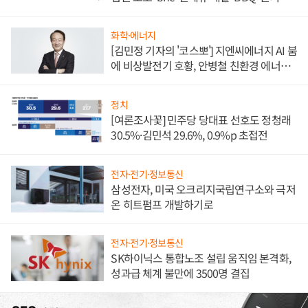
담'
화학·에너지
[김민정 기자의 '코스뽀'] 지엔씨에너지 AI 붐
에 비상발전기 호황, 안병철 친환경 에너지
발전전문기업 향한다
정치
[여론조사꽃] 민주당 당대표 선호도 정청래
30.5%·김민석 29.6%, 0.9%p 초접전
전자·전기·정보통신
삼성전자, 미국 오크리지국립연구소와 극저
온 히트펌프 개발하기로
전자·전기·정보통신
SK하이닉스 통합노조 설립 움직임 본격화,
성과급 체계 불만에 3500명 결집