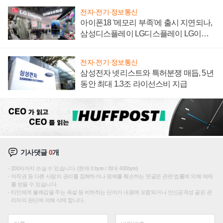
전자·전기·정보통신
아이폰18 '메모리 부족'에 출시 지연되나,
삼성디스플레이 LG디스플레이 LG이노
텍 '탈애플' 수익 다각화 속도
전자·전기·정보통신
삼성전자 넷리스트와 특허분쟁 매듭, 5년
동안 최대 1.3조 라이선스비 지급
기사댓글
0
개
200자까지 쓰실 수 있습니다. (현재 0 byte / 최대 400byte)
저작권 등 다른 사람의 권리를 침해하거나 명예를 훼손하는 댓글은 관련 법률에 의해 제재
를 받을 수 있습니다.
타인에게 불쾌감을 주는 욕설 등 비하하는 단어가 내용에 포함되거나 인신공격성 글은 관
리자의 판단에 의해 삭제 합니다.