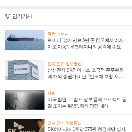
인기기사
화학·에너지
로이터 "정제연료 3만 톤 한국에서 러시
아로 이동", 우크라이나의 공격에 수요 늘
어
전자·전기·정보통신
삼성전자 SK하이닉스 소극적 주주환원
에 해외 증권가 비판, "반도체 호황 지속
성 의문"
사회
미국 법원 "트럼프 정부 풍력 프로젝트 동
결 조치는 위법", 해제 명령 내려
전자·전기·정보통신
SK하이닉스 1주당 375원 현금배당 실시,