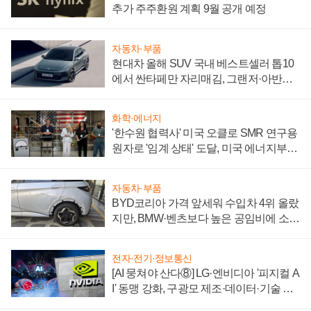
추가 주주환원 계획 9월 공개 예정
자동차·부품
현대차 올해 SUV 국내 베스트셀러 톱10
에서 싼타페만 자리매김, 그랜저·아반떼
'세단 쌍끌이'로 내수 방어
화학·에너지
'한수원 협력사' 미국 오클로 SMR 연구용
원자로 '임계 상태' 도달, 미국 에너지부
"중요한 이정표"
자동차·부품
BYD코리아 가격 앞세워 수입차 4위 올랐
지만, BMW·벤츠보다 높은 공임비에 소비
자 불만 폭발
전자·전기·정보통신
[AI 뭉쳐야 산다⑧] LG·엔비디아 '피지컬 A
I' 동맹 강화, 구광모 제조·데이터·기술 결
집해 종합 로보틱스 기업으로