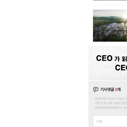
기사댓글
0
개
200자까지 쓰실 수 있습니다. (
저작권 등 다른 사람의 권리
타인에게 불쾌감을 주는 욕설