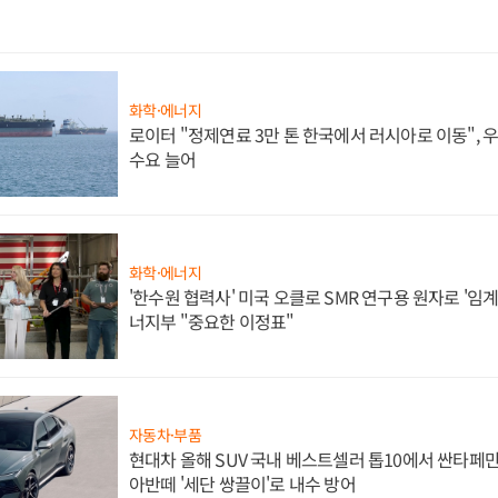
화학·에너지
로이터 "정제연료 3만 톤 한국에서 러시아로 이동",
수요 늘어
화학·에너지
'한수원 협력사' 미국 오클로 SMR 연구용 원자로 '임계 
너지부 "중요한 이정표"
자동차·부품
현대차 올해 SUV 국내 베스트셀러 톱10에서 싼타페만
아반떼 '세단 쌍끌이'로 내수 방어