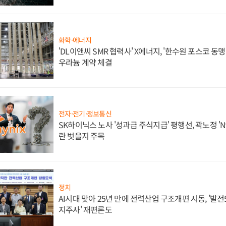
화학·에너지
'DL이앤씨 SMR 협력사' X에너지, '한수원 포스코 
우라늄 계약 체결
전자·전기·정보통신
SK하이닉스 노사 '성과급 주식지급' 평행선, 곽노정 'N
란 벗을지 주목
정치
AI시대 맞아 25년 만에 전력산업 구조개편 시동, '발전5
지주사' 재편론도