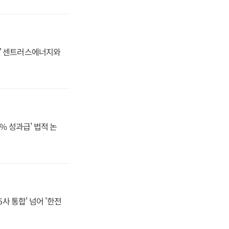
동맹' 센트러스에너지와
% 성과급' 법적 논
사 통합' 넘어 '한전