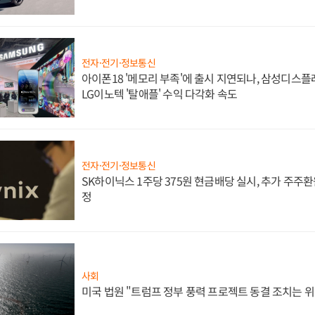
전자·전기·정보통신
아이폰18 '메모리 부족'에 출시 지연되나, 삼성디스
LG이노텍 '탈애플' 수익 다각화 속도
전자·전기·정보통신
SK하이닉스 1주당 375원 현금배당 실시, 추가 주주환
정
사회
미국 법원 "트럼프 정부 풍력 프로젝트 동결 조치는 위