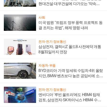
현대건설·대우건설에 다가오는 '약속의
시간'
사회
미국 법원 "트럼프 정부 풍력 프로젝트 동
결 조치는 위법", 해제 명령 내려
전자·전기·정보통신
삼성전자, 갤럭시Z 폴드8 사전예약 개통
8월31일까지 연장
자동차·부품
BYD코리아 가격 앞세워 수입차 4위 올랐
지만, BMW·벤츠보다 높은 공임비에 소비
자 불만 폭발
전자·전기·정보통신
엔비디아 '루빈 울트라'에도 HBM4 탑재
검토, 삼성전자·SK하이닉스 HBM4 수율
에 주도권 갈린다