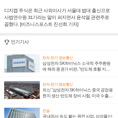
디지캡 주식은 최근 사외이사가 서울대 법대 출신으로
사법연수원 31기라는 말이 퍼지면서 윤석열 관련주로
꼽혔다. [비즈니스포스트 진선희 기자]
인기기사
전자·전기·정보통신
삼성전자 SK하이닉스 소극적 주주환원
에 해외 증권가 비판, "반도체 호황 지속
성 의문"
전자·전기·정보통신
외신 "삼성전자 SK하이닉스 중국 공장용
현지 생산 반도체 장비 시험, 미국 수출통
제 대비"
건설
국내외서 속도 붙는 원전 사업, 삼성물산·