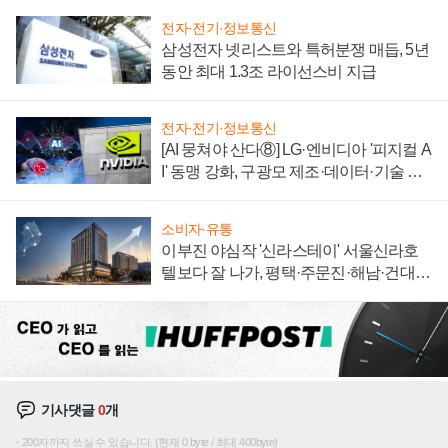
전자·전기·정보통신
삼성전자 넷리스트와 특허분쟁 매듭, 5년
동안 최대 1.3조 라이선스비 지급
전자·전기·정보통신
[AI 뭉쳐야 산다⑧] LG·엔비디아 '피지컬 A
I' 동맹 강화, 구광모 제조·데이터·기술 결
집해 종합 로보틱스 기업으로
소비자·유통
이부진 야심작 '신라스테이' 서울신라호
텔보다 잘 나가, 평택·주문진·해남·건대로
성장판 더 넓힌다
기사댓글
0
개
200자까지 쓰실 수 있습니다. (현재 0 byte / 최대 400byte)