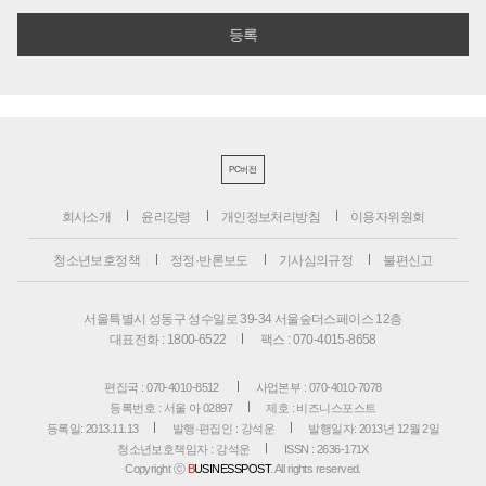
PC버전
회사소개
윤리강령
개인정보처리방침
이용자위원회
청소년보호정책
정정·반론보도
기사심의규정
불편신고
서울특별시 성동구 성수일로 39-34 서울숲더스페이스 12층
대표전화 : 1800-6522
팩스 : 070-4015-8658
편집국 : 070-4010-8512
사업본부 : 070-4010-7078
등록번호 : 서울 아 02897
제호 : 비즈니스포스트
등록일: 2013.11.13
발행·편집인 : 강석운
발행일자: 2013년 12월 2일
청소년보호책임자 : 강석운
ISSN : 2636-171X
Copyright ⓒ
B
USINESSPOST
. All rights reserved.