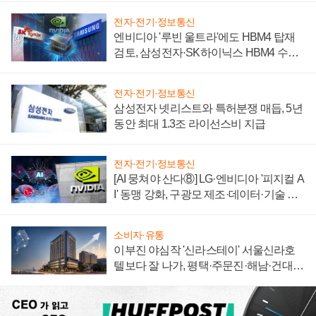
전자·전기·정보통신
엔비디아 '루빈 울트라'에도 HBM4 탑재
검토, 삼성전자·SK하이닉스 HBM4 수율
에 주도권 갈린다
전자·전기·정보통신
삼성전자 넷리스트와 특허분쟁 매듭, 5년
동안 최대 1.3조 라이선스비 지급
전자·전기·정보통신
[AI 뭉쳐야 산다⑧] LG·엔비디아 '피지컬 A
I' 동맹 강화, 구광모 제조·데이터·기술 결
집해 종합 로보틱스 기업으로
소비자·유통
이부진 야심작 '신라스테이' 서울신라호
텔보다 잘 나가, 평택·주문진·해남·건대로
성장판 더 넓힌다