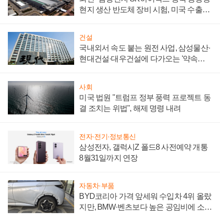
현지 생산 반도체 장비 시험, 미국 수출통
제 대비"
건설
국내외서 속도 붙는 원전 사업, 삼성물산·
현대건설·대우건설에 다가오는 '약속의
시간'
사회
미국 법원 "트럼프 정부 풍력 프로젝트 동
결 조치는 위법", 해제 명령 내려
전자·전기·정보통신
삼성전자, 갤럭시Z 폴드8 사전예약 개통
8월31일까지 연장
자동차·부품
BYD코리아 가격 앞세워 수입차 4위 올랐
지만, BMW·벤츠보다 높은 공임비에 소비
자 불만 폭발