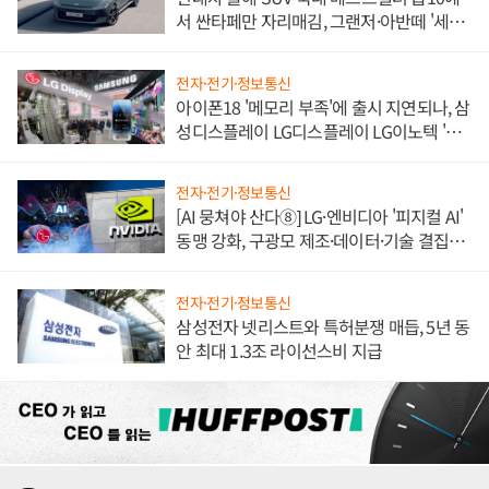
서 싼타페만 자리매김, 그랜저·아반떼 '세단
쌍끌이'로 내수 방어
전자·전기·정보통신
아이폰18 '메모리 부족'에 출시 지연되나, 삼
성디스플레이 LG디스플레이 LG이노텍 '탈
애플' 수익 다각화 속도
전자·전기·정보통신
[AI 뭉쳐야 산다⑧] LG·엔비디아 '피지컬 AI'
동맹 강화, 구광모 제조·데이터·기술 결집
해 종합 로보틱스 기업으로
전자·전기·정보통신
삼성전자 넷리스트와 특허분쟁 매듭, 5년 동
안 최대 1.3조 라이선스비 지급