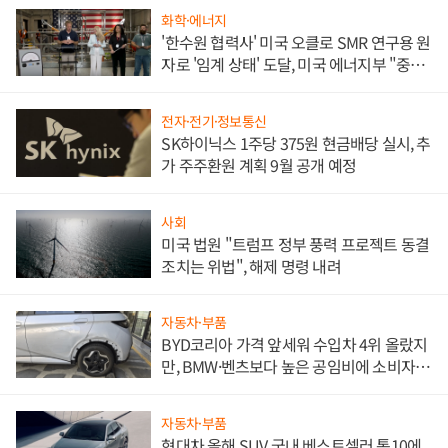
화학·에너지
'한수원 협력사' 미국 오클로 SMR 연구용 원
자로 '임계 상태' 도달, 미국 에너지부 "중요
한 이정표"
전자·전기·정보통신
SK하이닉스 1주당 375원 현금배당 실시, 추
가 주주환원 계획 9월 공개 예정
사회
미국 법원 "트럼프 정부 풍력 프로젝트 동결
조치는 위법", 해제 명령 내려
자동차·부품
BYD코리아 가격 앞세워 수입차 4위 올랐지
만, BMW·벤츠보다 높은 공임비에 소비자
불만 폭발
자동차·부품
현대차 올해 SUV 국내 베스트셀러 톱10에