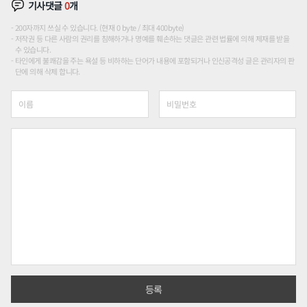
기사댓글
0
개
200자까지 쓰실 수 있습니다. (현재 0 byte / 최대 400byte)
저작권 등 다른 사람의 권리를 침해하거나 명예를 훼손하는 댓글은 관련 법률에 의해 제재를 받을
수 있습니다.
타인에게 불쾌감을 주는 욕설 등 비하하는 단어가 내용에 포함되거나 인신공격성 글은 관리자의 판
단에 의해 삭제 합니다.