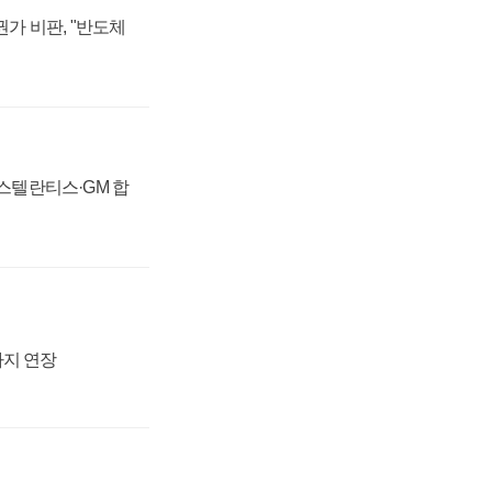
가 비판, "반도체
 스텔란티스·GM 합
까지 연장