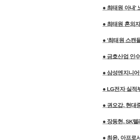
● 최태원 아내'
● 최태원 혼외
● '최태원 스캔들
● 금호산업 인수
● 삼성엔지니어
● LG전자 실적
● 권오갑, 현
● 장동현, SK
● 최윤, 아프