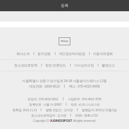
PC버전
회사소개
윤리강령
개인정보처리방침
이용자위원회
청소년보호정책
정정·반론보도
기사심의규정
불편신고
서울특별시 성동구 성수일로 39-34 서울숲더스페이스 12층
대표전화 : 1800-6522
팩스 : 070-4015-8658
편집국 : 070-4010-8512
사업본부 : 070-4010-7078
등록번호 : 서울 아 02897
제호 : 비즈니스포스트
등록일: 2013.11.13
발행·편집인 : 강석운
발행일자: 2013년 12월 2일
청소년보호책임자 : 강석운
ISSN : 2636-171X
Copyright ⓒ
B
USINESSPOST
. All rights reserved.