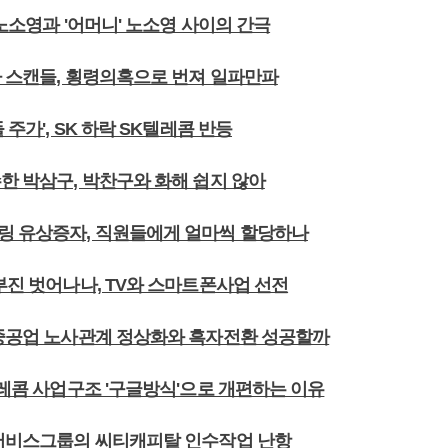
 노소영과 '어머니' 노소영 사이의 간극
자 스캔들, 횡령의혹으로 번져 일파만파
 주가', SK 하락 SK텔레콤 반등
한 박삼구, 박찬구와 화해 쉽지 않아
링 유상증자, 직원들에게 얼마씩 할당하나
부진 벗어나나, TV와 스마트폰사업 선전
대중공업 노사관계 정상화와 흑자전환 성공할까
텔레콤 사업구조 '구글방식'으로 개편하는 이유
로서비스그룹의 씨티캐피탈 인수작업 난항