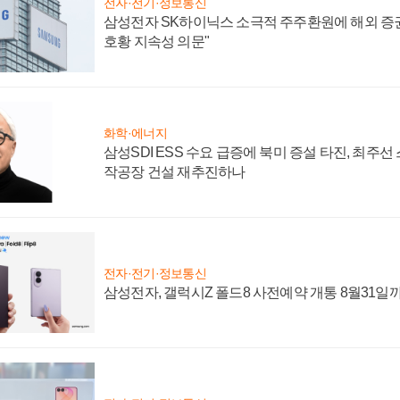
전자·전기·정보통신
삼성전자 SK하이닉스 소극적 주주환원에 해외 증권
호황 지속성 의문"
화학·에너지
삼성SDI ESS 수요 급증에 북미 증설 타진, 최주선
작공장 건설 재추진하나
전자·전기·정보통신
삼성전자, 갤럭시Z 폴드8 사전예약 개통 8월31일