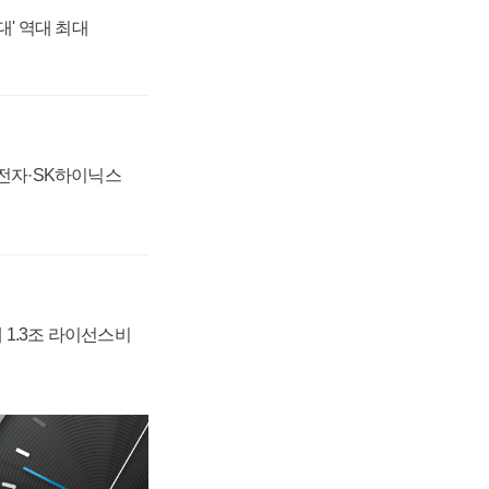
대' 역대 최대
성전자·SK하이닉스
 1.3조 라이선스비