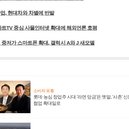
파업, 현대차와 차별에 반발
스마트TV 중심 사물인터넷 확대에 해외언론 호평
 중저가 스마트폰 확대, 갤럭시 A와 J 새모델
소비자·유통
롯데·농심 창업주 시대 '라면 앙금'은 옛말, '사촌'
협업 확대일로