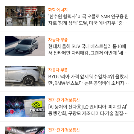
화학·에너지
'한수원 협력사' 미국 오클로 SMR 연구용 원
자로 '임계 상태' 도달, 미국 에너지부 "중요
한 이정표"
자동차·부품
현대차 올해 SUV 국내 베스트셀러 톱10에
서 싼타페만 자리매김, 그랜저·아반떼 '세단
쌍끌이'로 내수 방어
자동차·부품
BYD코리아 가격 앞세워 수입차 4위 올랐지
만, BMW·벤츠보다 높은 공임비에 소비자
불만 폭발
전자·전기·정보통신
[AI 뭉쳐야 산다⑧] LG·엔비디아 '피지컬 AI'
동맹 강화, 구광모 제조·데이터·기술 결집
해 종합 로보틱스 기업으로
전자·전기·정보통신