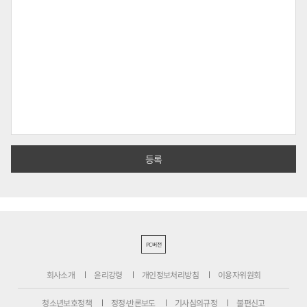
PC버전
회사소개
윤리강령
개인정보처리방침
이용자위원회
청소년보호정책
정정·반론보도
기사심의규정
불편신고