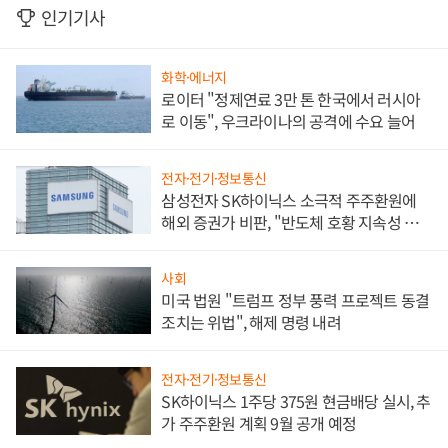
인기기사
화학·에너지
로이터 "정제연료 3만 톤 한국에서 러시아
로 이동", 우크라이나의 공격에 수요 늘어
전자·전기·정보통신
삼성전자 SK하이닉스 소극적 주주환원에
해외 증권가 비판, "반도체 호황 지속성 의
문"
사회
미국 법원 "트럼프 정부 풍력 프로젝트 동결
조치는 위법", 해제 명령 내려
전자·전기·정보통신
SK하이닉스 1주당 375원 현금배당 실시, 추
가 주주환원 계획 9월 공개 예정