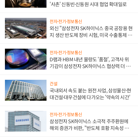
'사촌' 신동빈·신동원 시대 협업 확대일로
전자·전기·정보통신
외신 "삼성전자 SK하이닉스 중국 공장용 현
지 생산 반도체 장비 시험, 미국 수출통제 대
비"
전자·전기·정보통신
D램과 HBM 내년 물량도 '품절', 고객사 위
기감이 삼성전자 SK하이닉스 협상력 더 키
워
건설
국내외서 속도 붙는 원전 사업, 삼성물산·현
대건설·대우건설에 다가오는 '약속의 시간'
전자·전기·정보통신
삼성전자 SK하이닉스 소극적 주주환원에
해외 증권가 비판, "반도체 호황 지속성 의
문"