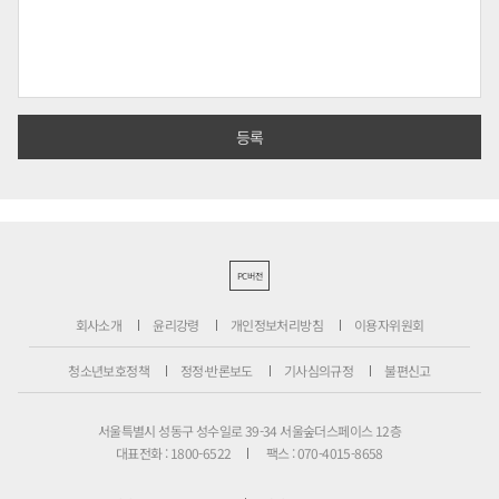
PC버전
회사소개
윤리강령
개인정보처리방침
이용자위원회
청소년보호정책
정정·반론보도
기사심의규정
불편신고
서울특별시 성동구 성수일로 39-34 서울숲더스페이스 12층
대표전화 : 1800-6522
팩스 : 070-4015-8658