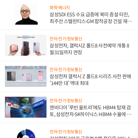
화학·에너지
삼성SDI ESS 수요 급증에 북미 증설 타진,
최주선 스텔란티스·GM 합작공장 건설 재추
진하나
전자·전기·정보통신
삼성전자, 갤럭시Z 폴드8 사전예약 개통 8
월31일까지 연장
전자·전기·정보통신
삼성전자 갤럭시 Z 폴드8 시리즈 사전 판매
'144만 대' 역대 최대
전자·전기·정보통신
엔비디아 '루빈 울트라'에도 HBM4 탑재 검
토, 삼성전자·SK하이닉스 HBM4 수율에 주
도권 갈린다
전자·전기·정보통신