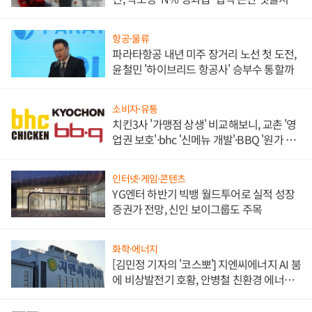
목
항공·물류
파라타항공 내년 미주 장거리 노선 첫 도전,
윤철민 '하이브리드 항공사' 승부수 통할까
소비자·유통
치킨3사 '가맹점 상생' 비교해보니, 교촌 '영
업권 보호'·bhc '신메뉴 개발'·BBQ '원가 부
담'
인터넷·게임·콘텐츠
YG엔터 하반기 빅뱅 월드투어로 실적 성장
증권가 전망, 신인 보이그룹도 주목
화학·에너지
[김민정 기자의 '코스뽀'] 지엔씨에너지 AI 붐
에 비상발전기 호황, 안병철 친환경 에너지
발전전문기업 향한다