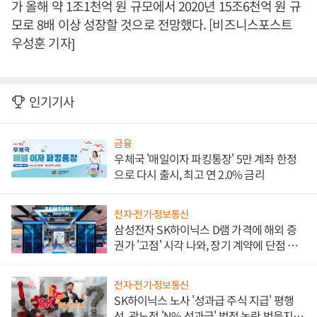
가 올해 약 1조1천억 원 규모에서 2020년 15조6천억 원 규
모로 8배 이상 성장할 것으로 전망했다. [비즈니스포스트
우성훈 기자]
인기기사
금융
우체국 '매일이자 파킹통장' 5만 계좌 한정
으로 다시 출시, 최고 연 2.0% 금리
전자·전기·정보통신
삼성전자 SK하이닉스 D램 가격에 해외 증
권가 '고점' 시각 나와, 장기 계약에 단점 부
각
전자·전기·정보통신
SK하이닉스 노사 '성과급 주식 지급' 평행
선, 곽노정 'N% 성과급' 법적 논란 벗을지 주