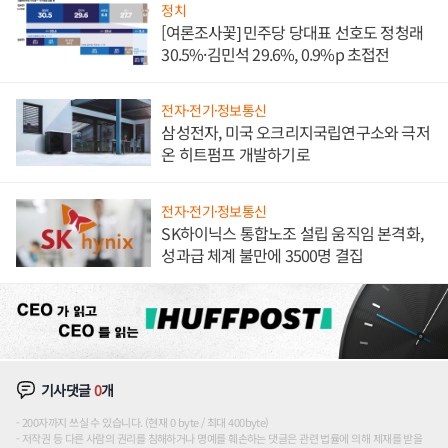
정치
[여론조사꽃] 민주당 당대표 선호도 정청래
30.5%·김민석 29.6%, 0.9%p 초접전
전자·전기·정보통신
삼성전자, 미국 오크리지국립연구소와 극저
온 히트펌프 개발하기로
전자·전기·정보통신
SK하이닉스 통합노조 설립 움직임 본격화,
성과급 체계 불만에 3500명 결집
기사댓글
0
개
200자까지 쓰실 수 있습니다. (현재 0 byte / 최대 400byte)
저작권 등 다른 사람의 권리를 침해하거나 명예를 훼손하는 댓글은 관련 법률에 의해 제재를 받을