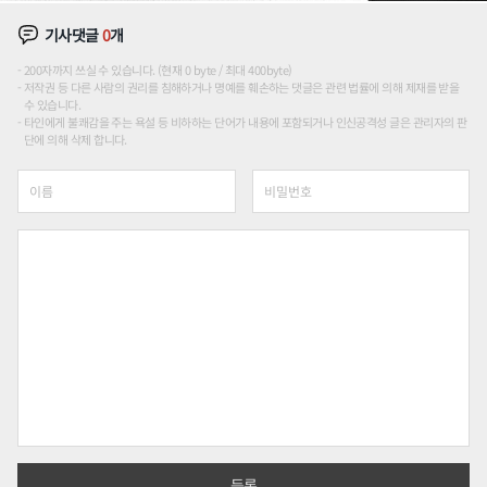
기사댓글
0
개
200자까지 쓰실 수 있습니다. (현재 0 byte / 최대 400byte)
저작권 등 다른 사람의 권리를 침해하거나 명예를 훼손하는 댓글은 관련 법률에 의해 제재를 받을
수 있습니다.
타인에게 불쾌감을 주는 욕설 등 비하하는 단어가 내용에 포함되거나 인신공격성 글은 관리자의 판
단에 의해 삭제 합니다.