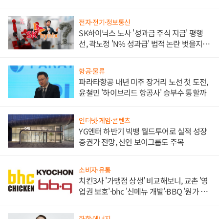
각
전자·전기·정보통신
SK하이닉스 노사 '성과급 주식 지급' 평행
선, 곽노정 'N% 성과급' 법적 논란 벗을지 주
목
항공·물류
파라타항공 내년 미주 장거리 노선 첫 도전,
윤철민 '하이브리드 항공사' 승부수 통할까
인터넷·게임·콘텐츠
YG엔터 하반기 빅뱅 월드투어로 실적 성장
증권가 전망, 신인 보이그룹도 주목
소비자·유통
치킨3사 '가맹점 상생' 비교해보니, 교촌 '영
업권 보호'·bhc '신메뉴 개발'·BBQ '원가 부
담'
화학·에너지