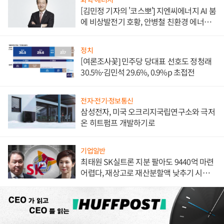
[김민정 기자의 '코스뽀'] 지엔씨에너지 AI 붐
에 비상발전기 호황, 안병철 친환경 에너지
발전전문기업 향한다
정치
[여론조사꽃] 민주당 당대표 선호도 정청래
30.5%·김민석 29.6%, 0.9%p 초접전
전자·전기·정보통신
삼성전자, 미국 오크리지국립연구소와 극저
온 히트펌프 개발하기로
기업일반
최태원 SK실트론 지분 팔아도 9440억 마련
어렵다, 재상고로 재산분할액 낮추기 시도
하나