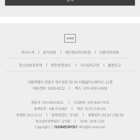
PC버전
회사소개
윤리강령
개인정보처리방침
이용자위원회
청소년보호정책
정정·반론보도
기사심의규정
불편신고
서울특별시 성동구 성수일로 39-34 서울숲더스페이스 12층
대표전화 : 1800-6522
팩스 : 070-4015-8658
편집국 : 070-4010-8512
사업본부 : 070-4010-7078
등록번호 : 서울 아 02897
제호 : 비즈니스포스트
등록일: 2013.11.13
발행·편집인 : 강석운
발행일자: 2013년 12월 2일
청소년보호책임자 : 강석운
ISSN : 2636-171X
Copyright ⓒ
B
USINESSPOST
. All rights reserved.