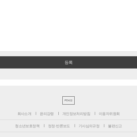
PC버전
회사소개
윤리강령
개인정보처리방침
이용자위원회
청소년보호정책
정정·반론보도
기사심의규정
불편신고