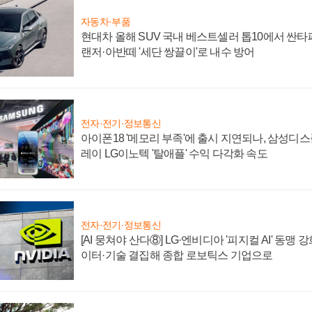
자동차·부품
현대차 올해 SUV 국내 베스트셀러 톱10에서 싼타
랜저·아반떼 '세단 쌍끌이'로 내수 방어
전자·전기·정보통신
아이폰18 '메모리 부족'에 출시 지연되나, 삼성디
레이 LG이노텍 '탈애플' 수익 다각화 속도
전자·전기·정보통신
[AI 뭉쳐야 산다⑧] LG·엔비디아 '피지컬 AI' 동맹 
이터·기술 결집해 종합 로보틱스 기업으로