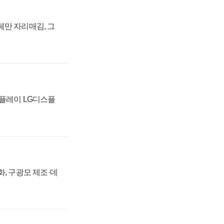
페만 자리매김, 그
스플레이 LG디스플
강화, 구광모 제조·데